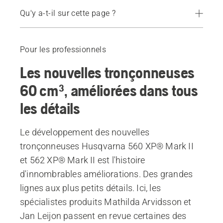
Qu'y a-t-il sur cette page ?
Trois ans de travail méticuleux
Réduction des risques de surchauffe
Pour les professionnels
Réduction de la consommation de carburant et excellente maniabilité
Les nouvelles tronçonneuses
Voir les caractéristiques
En savoir plus sur les tronçonneuses 60 cm³
60 cm³, améliorées dans tous
les détails
Le développement des nouvelles
tronçonneuses Husqvarna 560 XP® Mark II
et 562 XP® Mark II est l'histoire
d'innombrables améliorations. Des grandes
lignes aux plus petits détails. Ici, les
spécialistes produits Mathilda Arvidsson et
Jan Leijon passent en revue certaines des