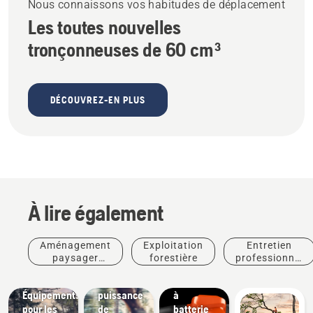
Nous connaissons vos habitudes de déplacement
Les toutes nouvelles
tronçonneuses de 60 cm³
DÉCOUVREZ-EN PLUS
Arboristes
Produits
À lire également
et
et
professionnels
innovations
T542i XP®
de
Aménagement
Exploitation
Entretien
– La
l'entretien
paysager
forestière
professionnel
première
des arbres
commercial
des arbres
Une
tronçonneuse
Solutions
Équipements
puissance
à
pour les
de
batterie