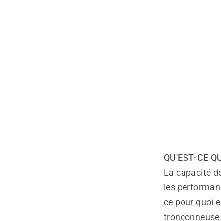
QU'EST-CE Q
La capacité d
les performanc
ce pour quoi e
tronçonneuse e