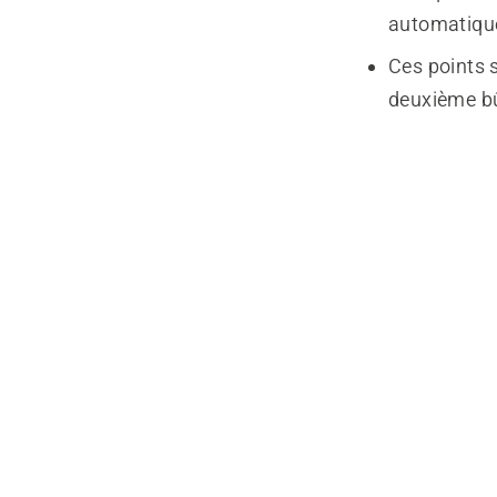
automatiquem
Ces points s
deuxième b