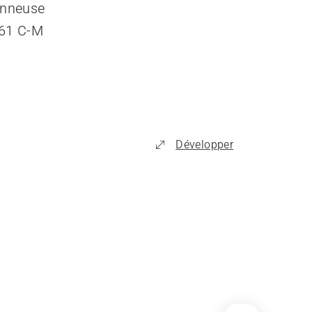
çonneuse
661 C-M
Développer