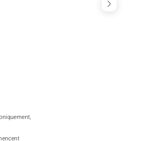
roniquement,
mmencent