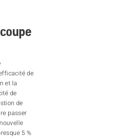
 coupe
e
fficacité de
n et la
ité de
estion de
aire passer
 nouvelle
presque 5 %