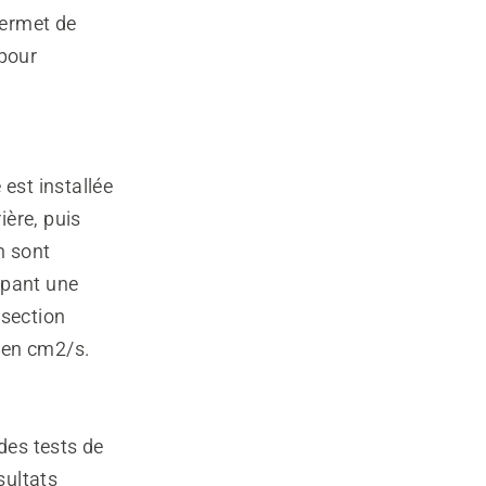
permet de
 pour
est installée
ière, puis
n sont
upant une
 section
 en cm2/s.
des tests de
sultats