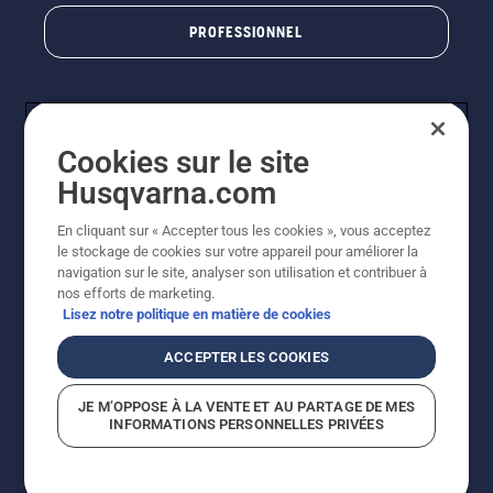
PROFESSIONNEL
Cookies sur le site
Husqvarna.com
En cliquant sur « Accepter tous les cookies », vous acceptez
le stockage de cookies sur votre appareil pour améliorer la
© Husqvarna AB (publ). Tous droits réservés. Les prix
navigation sur le site, analyser son utilisation et contribuer à
indiqués sont des prix de vente conseillés. Photos non
nos efforts de marketing.
contractuelles. Tous les prix indiqués sont des prix de
Lisez notre politique en matière de cookies
vente recommandés (TVA incluse), sauf si le produit est
disponible pour un achat direct.
ACCEPTER LES COOKIES
Conditions générales de vente
Politique de retour
Mentions légales
Politique relative aux cookies
JE M’OPPOSE À LA VENTE ET AU PARTAGE DE MES
Conditions d'utilisation
Avis de confidentialité
INFORMATIONS PERSONNELLES PRIVÉES
Égalité hommes femmes
Signalement de violations présumées