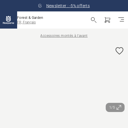
Newsletter : -5% offerts
Forest & Garden
FR, Français
Accessoires montés à l'avant
1/5