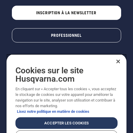
INSCRIPTION À LA NEWSLETTER
PROFESSIONNEL
Cookies sur le site
Husqvarna.com
En cliquant sur « Accepter tous les cookies », vous acceptez
le stockage de cookies sur votre appareil pour améliorer la
© Husqvarna AB (publ). Tous droits réservés. Les prix
navigation sur le site, analyser son utilisation et contribuer à
indiqués sont des prix de vente conseillés. Photos non
nos efforts de marketing.
contractuelles. Tous les prix indiqués sont des prix de
Lisez notre politique en matière de cookies
vente recommandés (TVA incluse), sauf si le produit est
disponible pour un achat direct.
ACCEPTER LES COOKIES
Conditions générales de vente
Politique de retour
Mentions légales
Politique relative aux cookies