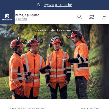
Pysy ajan tasalla!
Metsä ja puutarha
FI, Suomi
Vaativa puiden kaataminen