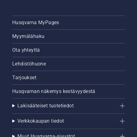
Husqvarna MyPages
Myymälähaku
Ota yhteyttä
Lehdistöhuone
Tarjoukset
Husqvarnan näkemys kestävyydestä
Lakisääteiset tuotetiedot
Verkkokaupan tiedot
Muut Husqvarna-sivustot