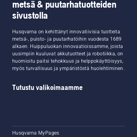
metsä & puutarhatuotteiden
sivustolla
Husqvarna on kehittänyt innovatiivisia tuotteita
metsä-, puisto- ja puutarhatöihin vuodesta 1689
alkaen. Huippuluokan innovaatioissamme, joista
uusimpiin kuuluvat akkutuotteet ja robotiikka, on
huomioitu paitsi tehokkuus ja helppokäyttöisyys,
myös turvallisuus ja ympäristöstä huolehtiminen.
Tutustu valikoimaamme
Husqvarna MyPages