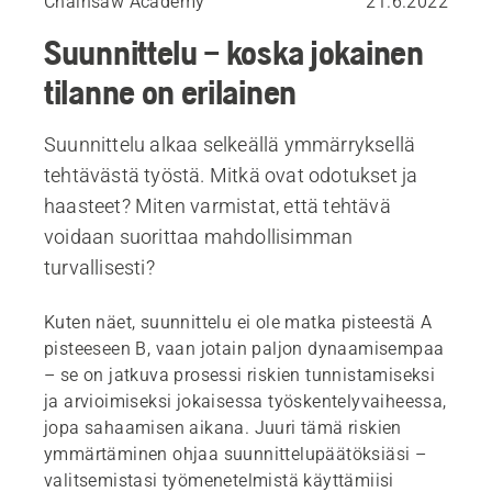
Chainsaw Academy
21.6.2022
Suunnittelu – koska jokainen
tilanne on erilainen
Suunnittelu alkaa selkeällä ymmärryksellä
tehtävästä työstä. Mitkä ovat odotukset ja
haasteet? Miten varmistat, että tehtävä
voidaan suorittaa mahdollisimman
turvallisesti?
Kuten näet, suunnittelu ei ole matka pisteestä A
pisteeseen B, vaan jotain paljon dynaamisempaa
– se on jatkuva prosessi riskien tunnistamiseksi
ja arvioimiseksi jokaisessa työskentelyvaiheessa,
jopa sahaamisen aikana. Juuri tämä riskien
ymmärtäminen ohjaa suunnittelupäätöksiäsi –
valitsemistasi työmenetelmistä käyttämiisi