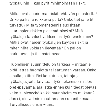
työkaluihin – kun pyrit minimoimaan riskit.
Mitkä ovat suurimmat riskit tehtävän perusteella?
Onko paikalla roikkuvia puita? Onko tiet ja reitit
turvattu? Mitä työmenetelmiä suositaan
suurimpien riskien pienentämiseksi? Mitä
työkaluja tarvitset valitsemiisi työmenetelmiin?
Mitkä ovat näiden työkalujen käytön riskit ja
miten niitä voidaan lieventää? On paljon
harkittavaa ja tiedostettavaa.
Huolellinen suunnittelu on tärkeää – mitään ei
pidä jättää huomiotta tai sattuman varaan. Onko
sinulla ja tiimilläsi koulutusta, taitoja ja
työkaluja, joita tarvitaan työn tekemiseen? Jos
olet epävarma, älä jatka ennen kuin tiedät olevasi
valmis. Meneekö kaikki suunnitelmien mukaan?
Jos ei, ole valmis muuttamaan suunnitelmaasi.
Turvallisuus ensin – aina.