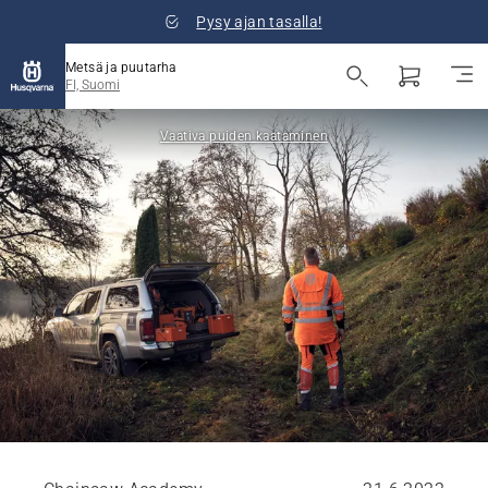
Pysy ajan tasalla!
Metsä ja puutarha
FI, Suomi
Vaativa puiden kaataminen