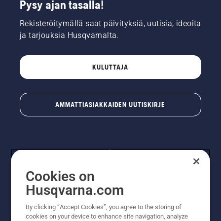
Pysy ajan tasalla!
Rekisteröitymällä saat päivityksiä, uutisia, ideoita
ja tarjouksia Husqvarnalta.
KULUTTAJA
AMMATTIASIAKKAIDEN UUTISKIRJE
Cookies on
Husqvarna.com
By clicking “Accept Cookies”, you agree to the storing of
© Husqvarna AB (publ). Kaikki oikeudet pidätetään.
cookies on your device to enhance site navigation, analyze
Hinnat ovat suositushintoja. Varaamme oikeudet