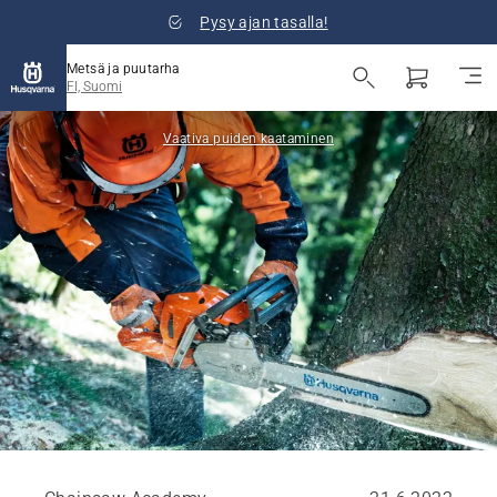
Pysy ajan tasalla!
Metsä ja puutarha
FI, Suomi
Vaativa puiden kaataminen