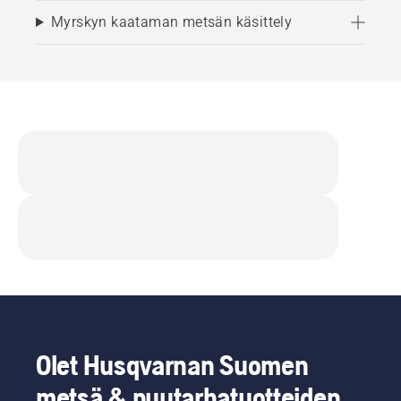
Myrskyn kaataman metsän käsittely
Olet Husqvarnan Suomen
metsä & puutarhatuotteiden