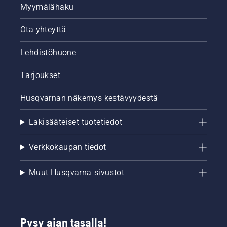
Myymälähaku
Ota yhteyttä
Lehdistöhuone
Tarjoukset
Husqvarnan näkemys kestävyydestä
Lakisääteiset tuotetiedot
Verkkokaupan tiedot
Muut Husqvarna-sivustot
Pysy ajan tasalla!