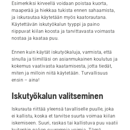
Esimerkiksi kirveellä voidaan poistaa kuorta,
maaperää ja hiekkaa tukista ennen sahaamista,
ja iskurautaa käytetään myös kaatorautana.
Käytettävän iskutyökalun tyyppi ja paino
riippuvat kiilan koosta ja tarvittavasta voimasta
nostaa ja kaataa puu.
Ennen kuin käytät iskutyökaluja, varmista, että
sinulla ja tiimilläsi on asianmukainen koulutus ja
kokemus vaativasta kaatamisesta, jotta tiedät,
miten ja milloin niitä käytetään. Turvallisuus
ensin – aina!
Iskutyökalun valitseminen
Iskurauta riittää yleensä tavalliselle puulle, joka
ei kallistu, koska et tarvitse suurta voimaa kiilan
iskemiseen. Suuri, raskas tai kallistuva puu vaatii
kuitenkin paljon suurempia voimia. Tämä