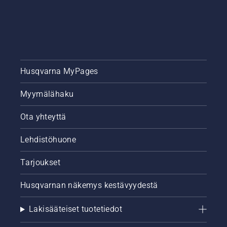
Husqvarna MyPages
Myymälähaku
Ota yhteyttä
Lehdistöhuone
Tarjoukset
Husqvarnan näkemys kestävyydestä
Lakisääteiset tuotetiedot