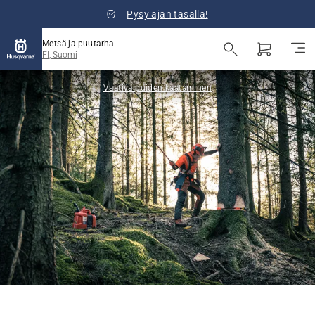
Pysy ajan tasalla!
Metsä ja puutarha
FI, Suomi
Vaativa puiden kaataminen