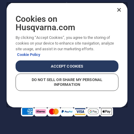
Cookies on
Husqvarna.com
By clicking “Accept Cookies”, you agree to the storing of
© Husqvarna AB (publ). Kaikki oikeudet pidätetään.
cookies on your device to enhance site navigation, analyze
Hinnat ovat suositushintoja. Varaamme oikeudet
site usage, and assist in our marketing efforts.
hintamuutoksiin, kirjoitus- ja sisältövirheisiin. Sivusto
Cookie Policy
pyritään pitämään mahdollisimman ajantasaisena ja
virheettömänä. Kaikki luetellut hinnat ovat
ACCEPT COOKIES
suositushintoja (sis. alv), ellei tuotetta voi ostaa
suoraan verkkosivustoltamme.
DO NOT SELL OR SHARE MY PERSONAL
Evästekäytäntö
Käyttöehdot
Tietosuojailmoitus
Tiedot
INFORMATION
Epäillyistä rikkomuksista ilmoittaminen