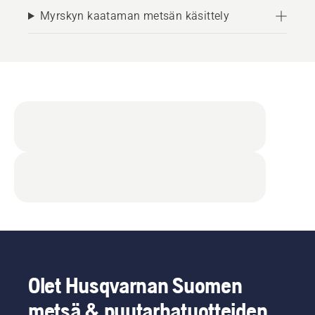
Myrskyn kaataman metsän käsittely
Olet Husqvarnan Suomen
metsä & puutarhatuotteiden