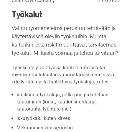
Chainsaw Academy
21.6.2022
Työkalut
Valittu työmenetelmä perustuu tehtävään ja
käytettävissä oleviin työkaluihin. Muista
kuitenkin, että riskit määrittävät tarvitsemasi
työkalut. Millaista voimaa ja tehoa tarvitaan?
Työskentely vaativissa kaatotilanteissa tai
myrskyn tai tulipalon vaurioittamissa metsissä
edellyttää useita luotettavia työkaluja, kuten:
Valikoima työkaluja, joilla puu pakotetaan
kaatumaan (kiilat, kaadonsuuntaaja,
kaatorauta, työntäjä jne.)
Iskutyökalu, kuten kirves
Mekaaninen vinssi/nostin