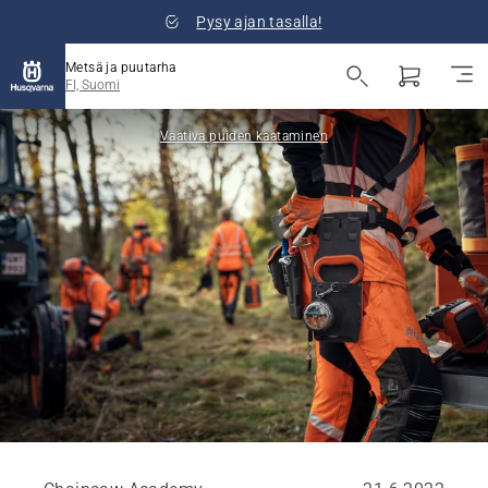
Pysy ajan tasalla!
Metsä ja puutarha
FI, Suomi
Vaativa puiden kaataminen