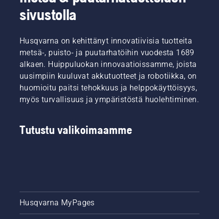
sivustolla
Husqvarna on kehittänyt innovatiivisia tuotteita
metsä-, puisto- ja puutarhatöihin vuodesta 1689
alkaen. Huippuluokan innovaatioissamme, joista
uusimpiin kuuluvat akkutuotteet ja robotiikka, on
huomioitu paitsi tehokkuus ja helppokäyttöisyys,
myös turvallisuus ja ympäristöstä huolehtiminen.
Tutustu valikoimaamme
Husqvarna MyPages