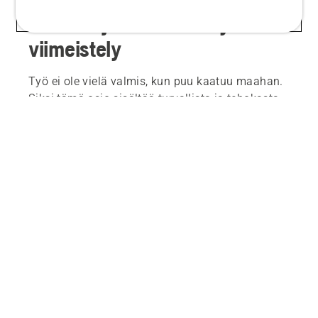
Karsinta ja katkaisu – työn
viimeistely
Työ ei ole vielä valmis, kun puu kaatuu maahan.
Siksi tämä osio sisältää turvallista ja tehokasta
karsintaa ja katkaisua koskevia suosituksia ja
vaiheittaisia ohjeita.