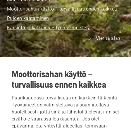
Moottorisahan käyttö – turvallisuus ennen kaikkea
Puiden kaataminen
Karsinta ja katkaisu – työn viimeistely
Vieritä alas
Moottorisahan käyttö –
turvallisuus ennen kaikkea
Puunkaadossa turvallisuus on kaikkein tärkeintä.
Työvaiheet on valmisteltava ja suunniteltava
huolellisesti, jotta sinä ja lähistöllä olevat ihmiset
eivät ole vaarassa loukkaantua. Jos olet
epävarma, ota yhteyttä alueellasi toimivaan