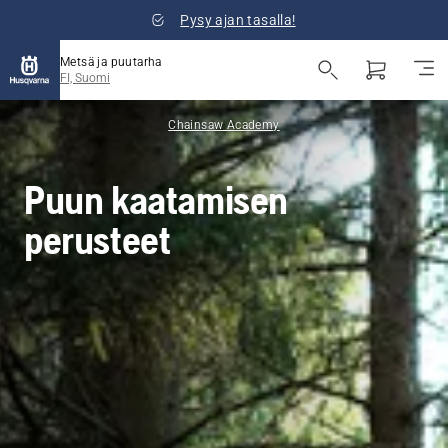
Pysy ajan tasalla!
Metsä ja puutarha
FI, Suomi
Chainsaw Academy
Puun kaatamisen
perusteet