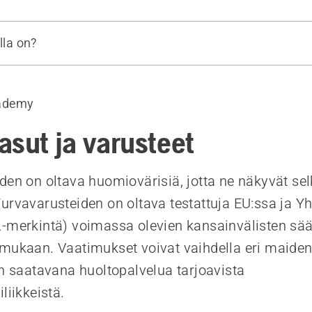
lla on?
o
ademy
/ viiltosuojalahkeet
et
asut ja varusteet
den on oltava huomiovärisiä, jotta ne näkyvät sel
teet
urvavarusteiden on oltava testattuja EU:ssa ja Y
-merkintä) voimassa olevien kansainvälisten sää
mukaan. Vaatimukset voivat vaihdella eri maiden 
on saatavana huoltopalvelua tarjoavista
liikkeistä.