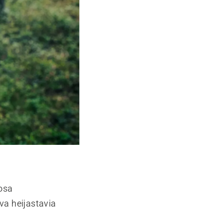
äosa
va heijastavia