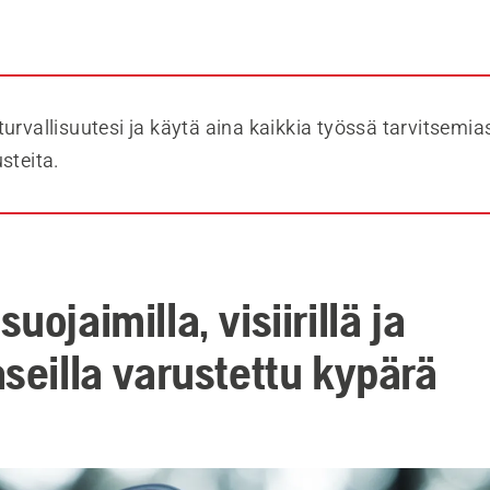
urvallisuutesi ja käytä aina kaikkia työssä tarvitsemia
steita.
uojaimilla, visiirillä ja
aseilla varustettu kypärä