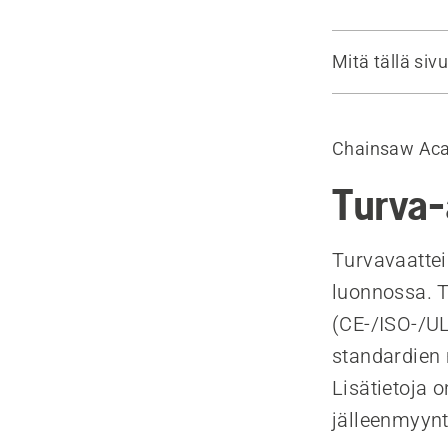
Mitä tällä sivu
Kypärä ym.
Turvapuser
Chainsaw Ac
Turvahousut 
Turvajalkine
Turva-
Työkäsineet
Ensiapu
Turvavaattei
Viestintälait
luonnossa. T
(CE-/ISO-/UL
standardien 
Lisätietoja 
jälleenmyynti