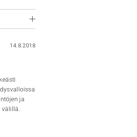
14.8.2018
keästi
hdysvalloissa
ntöjen ja
välillä.