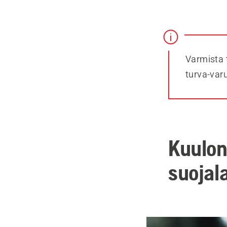
Varmista t
turva-varu
Kuulons
suojal