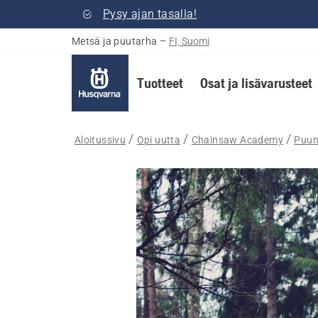
Pysy ajan tasalla!
Metsä ja puutarha
–
FI, Suomi
Tuotteet
Osat ja lisävarusteet
Aloitussivu
Opi uutta
Chainsaw Academy
Puun