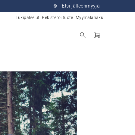
Etsi jälleenmyyjä
Tukipalvelut
Rekisteröi tuote
Myymälähaku