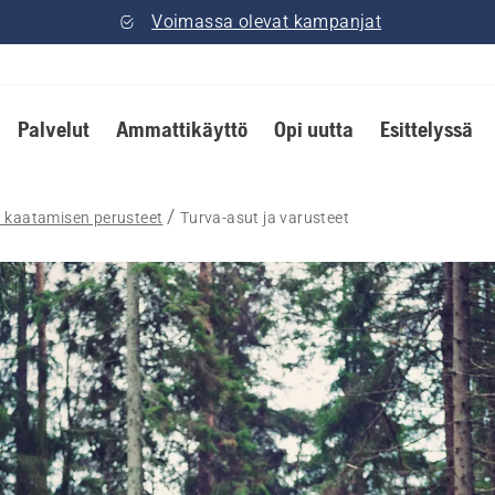
Voimassa olevat kampanjat
Palvelut
Ammattikäyttö
Opi uutta
Esittelyssä
 kaatamisen perusteet
Turva-asut ja varusteet