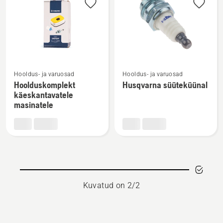
kõik
tooted
Vaata
Vaata
Hooldus- ja varuosad
Hooldus- ja varuosad
rohkem
rohkem
Hoolduskomplekt
Husqvarna süüteküünal
üksikasju
üksikasju
käeskantavatele
toote
toote
masinatele
Hoolduskomplekt
Husqvarna
käeskantavatele
süüteküünal
masinatele
kohta
kohta
Kuvatud on 2/2