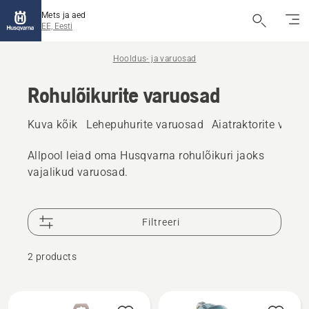
Mets ja aed
EE, Eesti
Hooldus- ja varuosad
Rohulõikurite varuosad
Kuva kõik
Lehepuhurite varuosad
Aiatraktorite varu
Allpool leiad oma Husqvarna rohulõikuri jaoks
vajalikud varuosad.
Filtreeri
2 products
Kuva