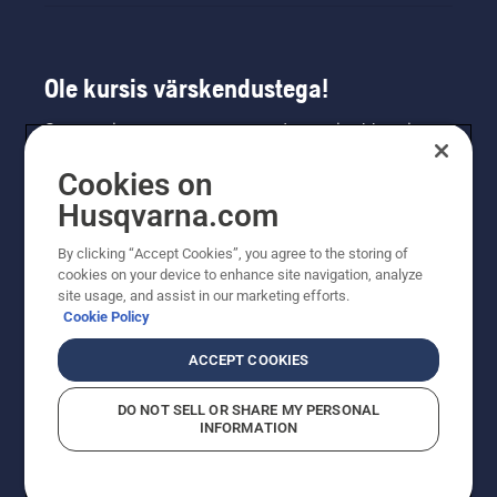
Ole kursis värskendustega!
Saa uusimat teavet uute toodete, eripakkumiste
ja muu kohta. Registreeru meie uudiskirja
Cookies on
saamiseks siin.
Husqvarna.com
LIITU UUDISKIRJAGA
By clicking “Accept Cookies”, you agree to the storing of
cookies on your device to enhance site navigation, analyze
site usage, and assist in our marketing efforts.
Cookie Policy
ACCEPT COOKIES
DO NOT SELL OR SHARE MY PERSONAL
INFORMATION
© Husqvarna AB (publ). Kõik õigused kaitstud. Esitatud