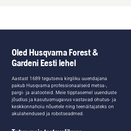
Oled Husqvarna Forest &
Gardeni Eesti lehel
Aastast 1689 tegutseva kirgliku uuendajana
pakub Husqvarna professionaalseid metsa-,
pargi- ja aiatooteid. Meie tipptasemel uuenduste
jõudlus ja kasutusmugavus vastavad ohutus- ja
keskkonnahoiu nõuetele ning teenäitajateks on
akulahendused ja robotseadmed.