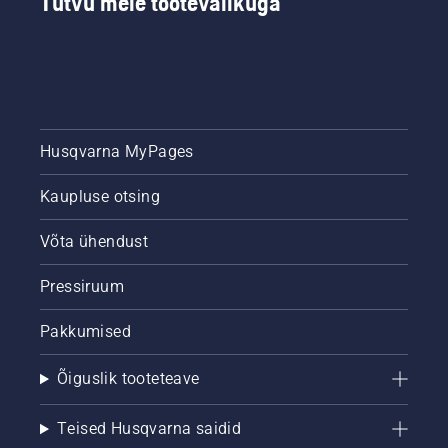
Tutvu meie tootevalikuga
Husqvarna MyPages
Kaupluse otsing
Võta ühendust
Pressiruum
Pakkumised
Õiguslik tooteteave
Teised Husqvarna saidid