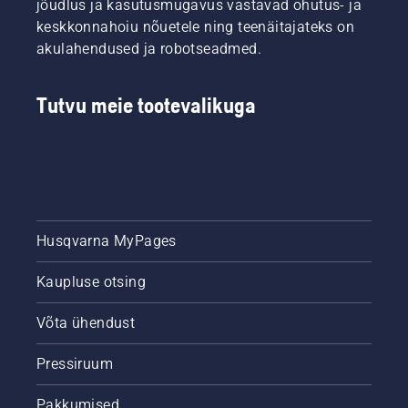
jõudlus ja kasutusmugavus vastavad ohutus- ja
keskkonnahoiu nõuetele ning teenäitajateks on
akulahendused ja robotseadmed.
Tutvu meie tootevalikuga
Husqvarna MyPages
Kaupluse otsing
Võta ühendust
Pressiruum
Pakkumised