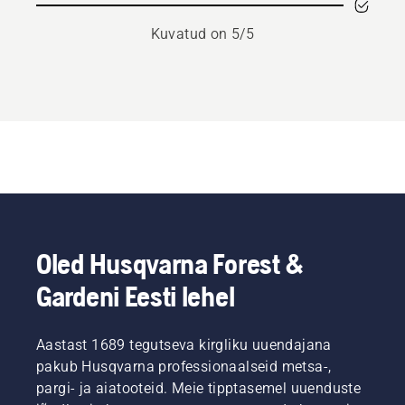
Kuvatud on 5/5
Oled Husqvarna Forest &
Gardeni Eesti lehel
Aastast 1689 tegutseva kirgliku uuendajana
pakub Husqvarna professionaalseid metsa-,
pargi- ja aiatooteid. Meie tipptasemel uuenduste