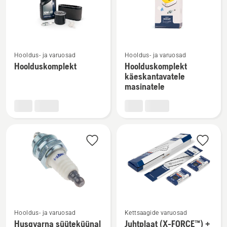
tooted
Vaata
Vaata
Hooldus- ja varuosad
Hooldus- ja varuosad
rohkem
rohkem
Hoolduskomplekt
Hoolduskomplekt
üksikasju
üksikasju
käeskantavatele
toote
toote
masinatele
Hoolduskomplekt
Hoolduskomplekt
kohta
käeskantavatele
masinatele
kohta
Vaata
Vaata
Hooldus- ja varuosad
Kettsaagide varuosad
rohkem
rohkem
Husqvarna süüteküünal
Juhtplaat (X-FORCE™) +