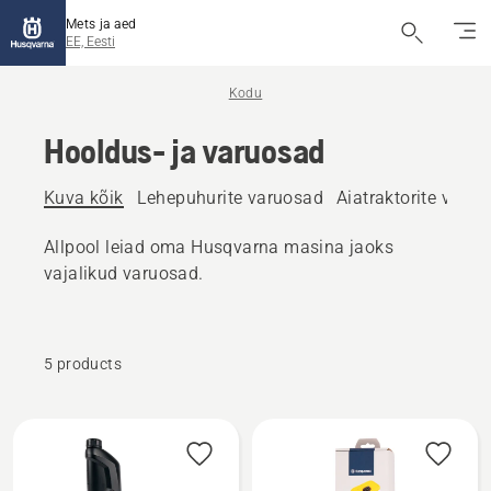
Mets ja aed
EE, Eesti
Kodu
Hooldus- ja varuosad
Kuva kõik
Lehepuhurite varuosad
Aiatraktorite varu
Allpool leiad oma Husqvarna masina jaoks
vajalikud varuosad.
5 products
Kuva
kõik