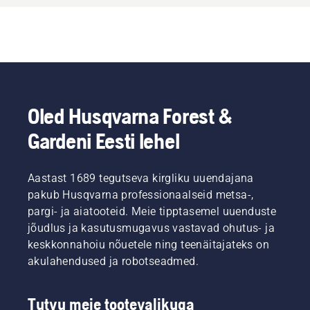
Oled Husqvarna Forest &
Gardeni Eesti lehel
Aastast 1689 tegutseva kirgliku uuendajana
pakub Husqvarna professionaalseid metsa-,
pargi- ja aiatooteid. Meie tipptasemel uuenduste
jõudlus ja kasutusmugavus vastavad ohutus- ja
keskkonnahoiu nõuetele ning teenäitajateks on
akulahendused ja robotseadmed.
Tutvu meie tootevalikuga