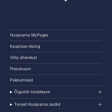
Husqvarna MyPages
Kaupluse otsing
Võta ühendust
Pressiruum
Pakkumised
Õiguslik tooteteave
Teised Husqvarna saidid