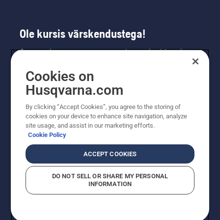
Ole kursis värskendustega!
Saa uusimat teavet uute toodete, eripakkumiste
ja muu kohta. Registreeru meie uudiskirja
Cookies on
saamiseks siin.
Husqvarna.com
LIITU UUDISKIRJAGA
By clicking “Accept Cookies”, you agree to the storing of
cookies on your device to enhance site navigation, analyze
site usage, and assist in our marketing efforts.
Cookie Policy
ACCEPT COOKIES
DO NOT SELL OR SHARE MY PERSONAL
INFORMATION
© Husqvarna AB (publ). Kõik õigused kaitstud. Esitatud
hinnad on soovituslikud jaemüügihinnad.