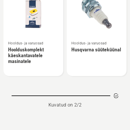
kõik
tooted
Vaata
Vaata
Hooldus- ja varuosad
Hooldus- ja varuosad
rohkem
rohkem
Hoolduskomplekt
Husqvarna süüteküünal
üksikasju
üksikasju
käeskantavatele
toote
toote
masinatele
Hoolduskomplekt
Husqvarna
käeskantavatele
süüteküünal
masinatele
kohta
kohta
Kuvatud on 2/2