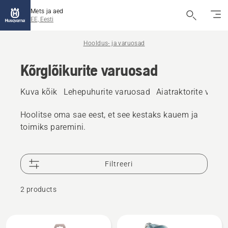
Mets ja aed
EE, Eesti
Hooldus- ja varuosad
Kõrglõikurite varuosad
Kuva kõik
Lehepuhurite varuosad
Aiatraktorite varu
Hoolitse oma sae eest, et see kestaks kauem ja
toimiks paremini.
Filtreeri
2 products
Kuva