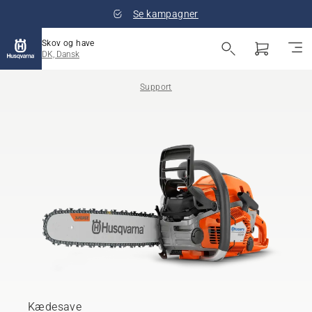
Se kampagner
Skov og have
DK, Dansk
Support
Kædesave