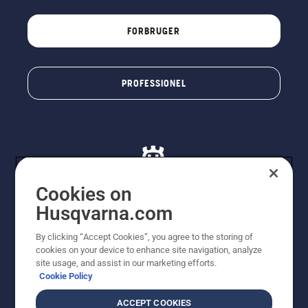
FORBRUGER
PROFESSIONEL
Cookies on
Husqvarna.com
© Husqvarna AB (publ). Alle rettigheder forbeholdes. De
By clicking “Accept Cookies”, you agree to the storing of
viste priser er vejledende udsalgspriser. Der tages
cookies on your device to enhance site navigation, analyze
forbehold for stave- og trykfejl samt prisændringer. Vi
site usage, and assist in our marketing efforts.
stræber efter at have så nøjagtige oplysningerne på
Cookie Policy
dette websted som muligt. Alle anførte priser er
vejledende udsalgspriser (inkl. moms), medmindre
ACCEPT COOKIES