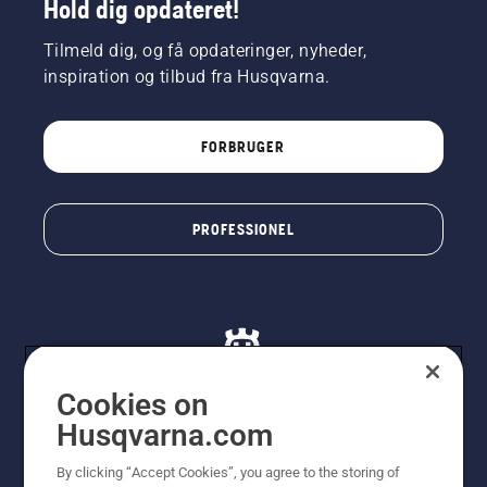
Hold dig opdateret!
Tilmeld dig, og få opdateringer, nyheder,
inspiration og tilbud fra Husqvarna.
FORBRUGER
PROFESSIONEL
Cookies on
Husqvarna.com
© Husqvarna AB (publ). Alle rettigheder forbeholdes. De
By clicking “Accept Cookies”, you agree to the storing of
viste priser er vejledende udsalgspriser. Der tages