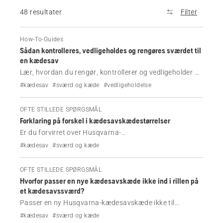
48 resultater
Filter
How-To-Guides
Sådan kontrolleres, vedligeholdes og rengøres sværdet til
en kædesav
Lær, hvordan du rengør, kontrollerer og vedligeholder dit
Husqvarna-sværd til kædesave. Følg enkle trin for at
#kædesav
#sværd og kæde
#vedligeholdelse
forbedre skæreevnen, forlænge sværdets levetid og
undgå almindelige problemer.
OFTE STILLEDE SPØRGSMÅL
Forklaring på forskel i kædesavskædestørrelser
Er du forvirret over Husqvarna-
kædesavskædestørrelser? Lær forskellen mellem
#kædesav
#sværd og kæde
kædedeling, ryttermål og drivled, og hvordan du vælger
den korrekte udskiftningskæde til din kædesav.
OFTE STILLEDE SPØRGSMÅL
Hvorfor passer en nye kædesavskæde ikke ind i rillen på
et kædesavssværd?
Passer en ny Husqvarna-kædesavskæde ikke til
sværdet? Lær, hvordan du kontrollerer en kædes
#kædesav
#sværd og kæde
ryttermål, kædedeling, drivled og slitage på sværdet for