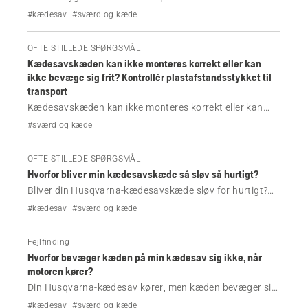
mest almindelige årsager til røg fra motor, kæde og
#kædesav
#sværd og kæde
sværd samt enkle fejlfindingstrin, der får din kædesav til
at køre korrekt igen.
OFTE STILLEDE SPØRGSMÅL
Kædesavskæden kan ikke monteres korrekt eller kan
ikke bevæge sig frit? Kontrollér plastafstandsstykket til
transport
Kædesavskæden kan ikke monteres korrekt eller kan
ikke bevæge sig frit? Lær, hvordan du sikrer korrekt
#sværd og kæde
montering af sværd og kæde ved at fjerne
plastafstandsstykket til transport i nærheden af
OFTE STILLEDE SPØRGSMÅL
sværdets skruer.
Hvorfor bliver min kædesavskæde så sløv så hurtigt?
Bliver din Husqvarna-kædesavskæde sløv for hurtigt?
Lær de almindelige årsager som f.eks. snavs, forkert
#kædesav
#sværd og kæde
slibning eller spændingsproblemer, og hvordan du
holder kæden skarp i længere tid.
Fejlfinding
Hvorfor bevæger kæden på min kædesav sig ikke, når
motoren kører?
Din Husqvarna-kædesav kører, men kæden bevæger sig
ikke? Lær de mest almindelige årsager som f.eks.
#kædesav
#sværd og kæde