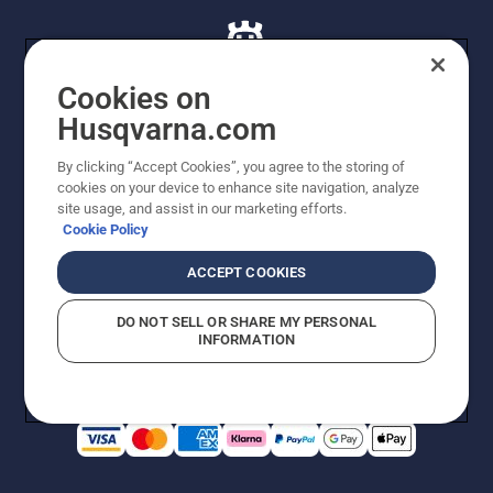
Cookies on
Husqvarna.com
© Husqvarna AB (publ). Alle rettigheder forbeholdes. De
By clicking “Accept Cookies”, you agree to the storing of
viste priser er vejledende udsalgspriser. Der tages
cookies on your device to enhance site navigation, analyze
forbehold for stave- og trykfejl samt prisændringer. Vi
site usage, and assist in our marketing efforts.
stræber efter at have så nøjagtige oplysningerne på
Cookie Policy
dette websted som muligt. Alle anførte priser er
vejledende udsalgspriser (inkl. moms), medmindre
ACCEPT COOKIES
produktet kan købes direkte.
Cookiepolitik
Anvendelsesvilkår
DO NOT SELL OR SHARE MY PERSONAL
Bekendtgørelse vedr. beskyttelse af personlige oplysninger
INFORMATION
Imprint
Rapporter formodede overtrædelser