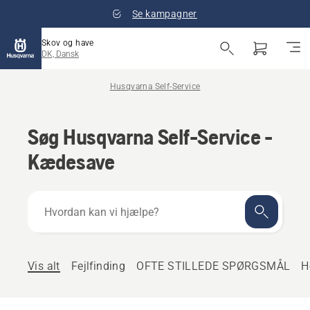
Se kampagner
Skov og have
DK, Dansk
Husqvarna Self-Service
Søg Husqvarna Self-Service -
Kædesave
Hvordan
kan
vi
hjælpe?
Vis alt
Fejlfinding
OFTE STILLEDE SPØRGSMÅL
H