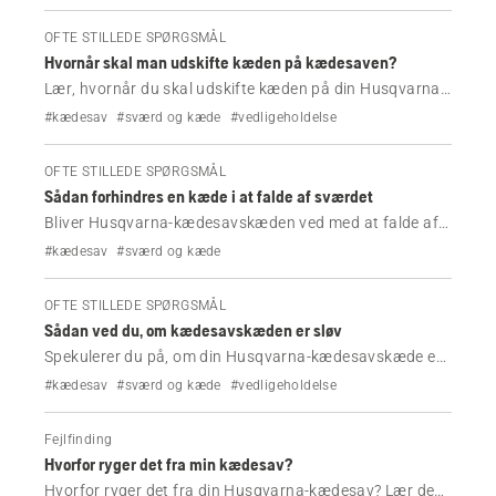
at finde den korrekte kæde og løse
OFTE STILLEDE SPØRGSMÅL
installationsproblemer.
Hvornår skal man udskifte kæden på kædesaven?
Lær, hvornår du skal udskifte kæden på din Husqvarna-
kædesav, hvilke tegn på slitage du skal være
#kædesav
#sværd og kæde
#vedligeholdelse
opmærksom på, og hvornår slibning ikke længere er nok
til at genoprette skæreevnen.
OFTE STILLEDE SPØRGSMÅL
Sådan forhindres en kæde i at falde af sværdet
Bliver Husqvarna-kædesavskæden ved med at falde af
sværdet? Lær om de mest almindelige årsager, herunder
#kædesav
#sværd og kæde
løse kædespændinger, slitage på sværd og
installationsproblemer, og hvordan du løser dem.
OFTE STILLEDE SPØRGSMÅL
Sådan ved du, om kædesavskæden er sløv
Spekulerer du på, om din Husqvarna-kædesavskæde er
sløv? Lær de almindelige tegn på en sløv kædesavskæde
#kædesav
#sværd og kæde
#vedligeholdelse
at kende, hvornår den skal skærpes, og hvordan du
opretholder skæreevnen.
Fejlfinding
Hvorfor ryger det fra min kædesav?
Hvorfor ryger det fra din Husqvarna-kædesav? Lær de