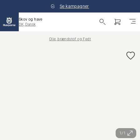
Se kampagner
Skov og have
DK, Dansk
Olie, brændstof og Fedt
1/1