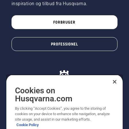
inspiration og tilbud fra Husqvarna.
FORBRUGER
PROFESSIONEL
Cookies on
Husqvarna.com
© Husqvarna AB (publ). Alle rettigheder forbeholdes. De
By clicking “Accept Cookies”, you agree to the storing of
viste priser er vejledende udsalgspriser. Der tages
cookies on your device to enhance site navigation, analyze
forbehold for stave- og trykfejl samt prisændringer. Vi
site usage, and assist in our marketing efforts.
stræber efter at have så nøjagtige oplysningerne på
Cookie Policy
dette websted som muligt. Alle anførte priser er