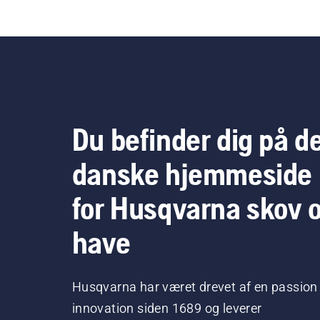
korr
oli
kæd
kæd
Lad
høj
par
træ
Du befinder dig på d
sta
smø
danske hjemmeside
for Husqvarna skov 
have
Husqvarna har været drevet af en passion 
innovation siden 1689 og leverer