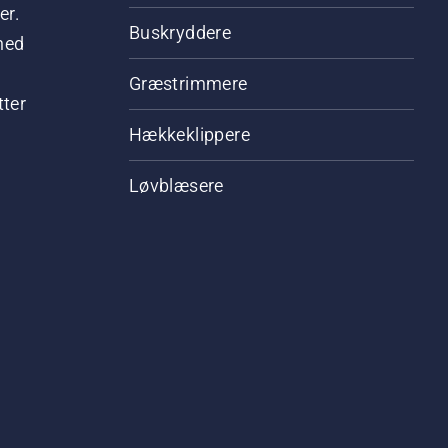
er.
Buskryddere
hed
Græstrimmere
tter
Hækkeklippere
Løvblæsere