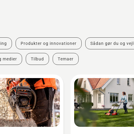
ing
Produkter og innovationer
Sådan gør du og vej
g medier
Tilbud
Temaer