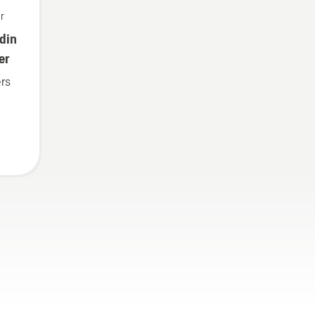
r
 din
er
ers
 to
 på,