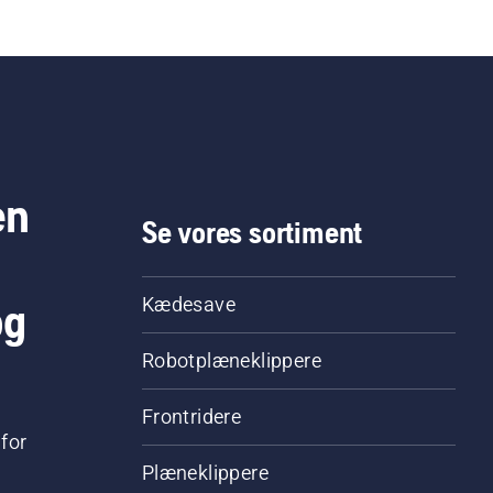
ekt. Kontrollér først
eniveauet. Start
esaven, og sørg for, at
ebremsen er slået fra.
 kædesaven køre ved
ere motoromdrejninger et
 centimeter fra en
stamme. Olie på
en
mmen viser, at
Se vores sortiment
resystemet fungerer.
og
Kædesave
Robotplæneklippere
Frontridere
for
Plæneklippere