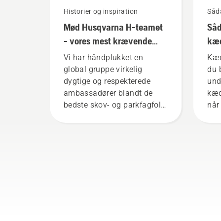
Historier og inspiration
Såda
Mød Husqvarna H-teamet
Såd
- vores mest krævende
kæd
brugere
på 
Vi har håndplukket en
Kæd
global gruppe virkelig
du 
dygtige og respekterede
und
ambassadører blandt de
kæd
bedste skov- og parkfagfolk
når 
i deres respektive lande. De
at 
er vores H-team. Og de er
svæ
vores mest krævende
for
brugere.
kæd
ins
vide
hvo
smø
din