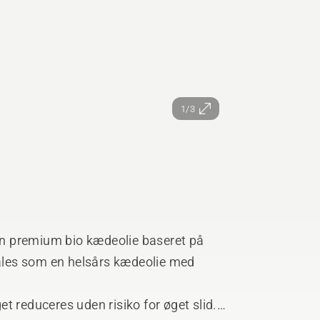
1/3
n premium bio kædeolie baseret på
les som en helsårs kædeolie med
t reduceres uden risiko for øget slid.