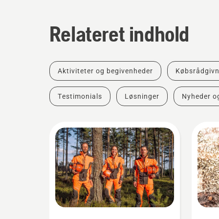
Relateret indhold
Aktiviteter og begivenheder
Købsrådgivn
Testimonials
Løsninger
Nyheder o