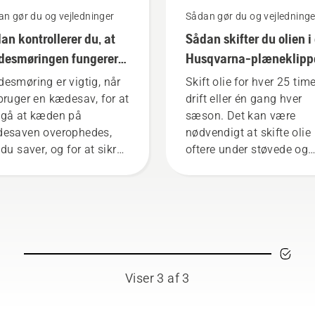
n gør du og vejledninger
Sådan gør du og vejledninge
an kontrollerer du, at
Sådan skifter du olien i
esmøringen fungerer
Husqvarna-plæneklipp
din kædesav
esmøring er vigtig, når
Skift olie for hver 25 tim
bruger en kædesav, for at
drift eller én gang hver
gå at kæden på
sæson. Det kan være
esaven overophedes,
nødvendigt at skifte olie
du saver, og for at sikre,
oftere under støvede og
den bevæger sig omkring
snavsede forhold. Der er
rdet uden friktion. Dette
måder at tømme olien af
længer både sværdets og
som begge vises i denne
ens levetid. Følg
video.
truktionerne i denne korte
o for at få at vide,
rdan du kontrollerer, at
Viser 3 af 3
resystemet til kæden på
 kædesav fungerer