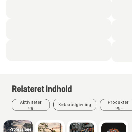
Relateret indhold
Aktiviteter
Produkter
Købsrådgivning
og
og
begivenheder
innovationer
Løsninger
Professionelt