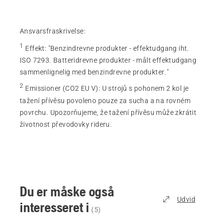
Ansvarsfraskrivelse:
1
Effekt
:
"Benzindrevne produkter - effektudgang iht.
ISO 7293. Batteridrevne produkter - målt effektudgang
sammenlignelig med benzindrevne produkter."
2
Emissioner (CO2 EU V)
:
U strojů s pohonem 2 kol je
tažení přívěsu povoleno pouze za sucha a na rovném
povrchu. Upozorňujeme, že tažení přívěsu může zkrátit
životnost převodovky rideru.
Du er måske også
Udvid
interesseret i
(
5
)