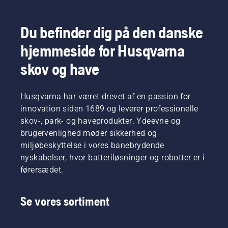
der
nogle
dig med
betyder
tips til,
at vælge
noget,
Du befinder dig på den danske
hvordan
den
når du
du gør
rigtige
vælger,
hjemmeside for Husqvarna
din sav
størrelse
hvilken
klar til
og den
sav der
skov og have
indsats.
rigtige
passer
type
perfekt
kædesav.
til dig.
Husqvarna har været drevet af en passion for
innovation siden 1689 og leverer professionelle
skov-, park- og haveprodukter. Ydeevne og
brugervenlighed møder sikkerhed og
miljøbeskyttelse i vores banebrydende
nyskabelser, hvor batteriløsninger og robotter er i
førersædet.
Se vores sortiment