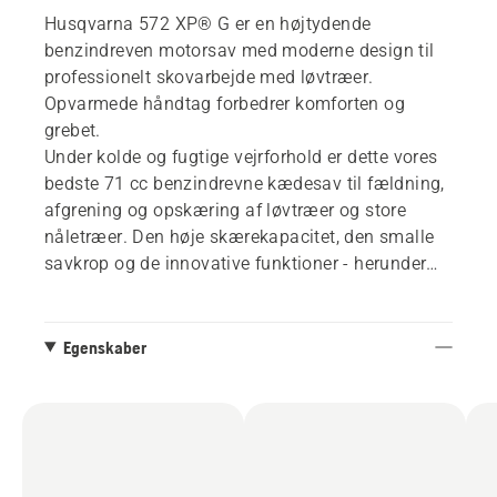
Husqvarna 572 XP® G er en højtydende
benzindreven motorsav med moderne design til
professionelt skovarbejde med løvtræer.
Opvarmede håndtag forbedrer komforten og
grebet.
Under kolde og fugtige vejrforhold er dette vores
bedste 71 cc benzindrevne kædesav til fældning,
afgrening og opskæring af løvtræer og store
nåletræer. Den høje skærekapacitet, den smalle
savkrop og de innovative funktioner - herunder
AutoTune - gør arbejdet effektivt og bekvemt. Til
brug med op til 28-tommers sværd.
Egenskaber