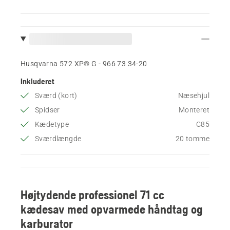
Husqvarna 572 XP® G - 966 73 34‑20
Inkluderet
Sværd (kort)
Næsehjul
Spidser
Monteret
Kædetype
C85
Sværdlængde
20 tomme
Højtydende professionel 71 cc
kædesav med opvarmede håndtag og
karburator