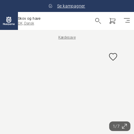
Se kampagner
Skov og have
DK, Dansk
Kædesave
1/7