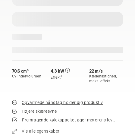
70,6 cm³
4,3 kW
22 m/s
Cylindervolumen
Kædehastighed,
1
Effekt
maks. effekt
Opvarmede håndtag holder dig produktiv
Højere skæreevne
Fremragende kølekapacitet øger motorens levetid
Vis alle egenskaber