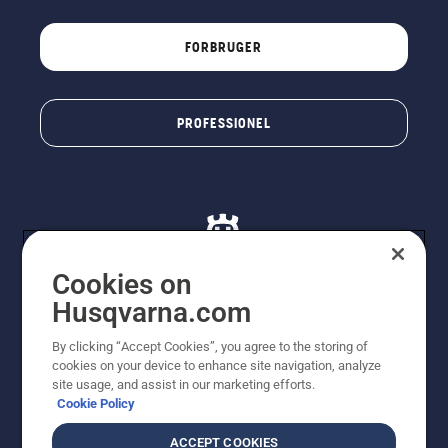
FORBRUGER
PROFESSIONEL
Cookies on
Husqvarna.com
© Husqvarna AB (publ). Alle rettigheder forbeholdes. De
By clicking “Accept Cookies”, you agree to the storing of
viste priser er vejledende udsalgspriser. Der tages
cookies on your device to enhance site navigation, analyze
forbehold for stave- og trykfejl samt prisændringer. Vi
site usage, and assist in our marketing efforts.
stræber efter at have så nøjagtige oplysningerne på
Cookie Policy
dette websted som muligt. Alle anførte priser er
vejledende udsalgspriser (inkl. moms), medmindre
ACCEPT COOKIES