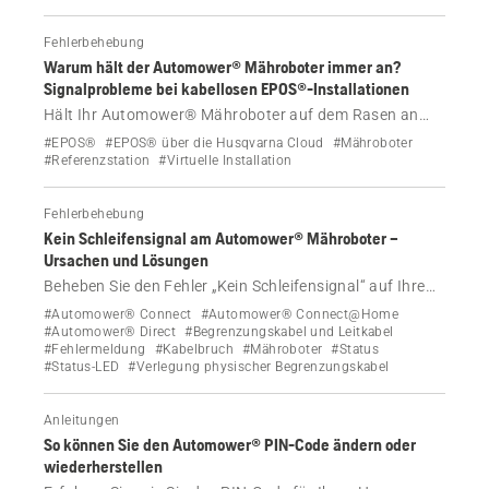
Reinigungszwecken, entfernen.
Fehlerbehebung
Warum hält der Automower® Mähroboter immer an?
Signalprobleme bei kabellosen EPOS®-Installationen
Hält Ihr Automower® Mähroboter auf dem Rasen an
und zeigt „Keine Korrekturdaten verfügbar“ oder „Suche
#EPOS®
#EPOS® über die Husqvarna Cloud
#Mähroboter
nach Satelliten“ an? Finden Sie heraus, wie Sie Probleme
#Referenzstation
#Virtuelle Installation
mit Satelliten- und Internetsignalen bei kabellosen
EPOS®-Installationen beheben können.
Fehlerbehebung
Kein Schleifensignal am Automower® Mähroboter –
Ursachen und Lösungen
Beheben Sie den Fehler „Kein Schleifensignal“ auf Ihrem
Automower® Mähroboter. Wenn Ihre Ladestation blau
#Automower® Connect
#Automower® Connect@Home
blinkt oder andere LED-Anzeigelampen leuchten, finden
#Automower® Direct
#Begrenzungskabel und Leitkabel
#Fehlermeldung
#Kabelbruch
#Mähroboter
#Status
Sie anhand dieser Anleitung die Ursache und
#Status-LED
#Verlegung physischer Begrenzungskabel
schrittweise Lösungen.
Anleitungen
So können Sie den Automower® PIN-Code ändern oder
wiederherstellen