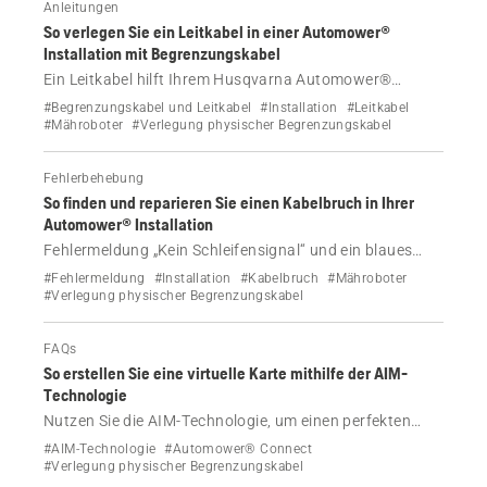
Anleitungen
So verlegen Sie ein Leitkabel in einer Automower®
Installation mit Begrenzungskabel
Ein Leitkabel hilft Ihrem Husqvarna Automower®
Mähroboter mit physischem Begrenzungskabel, seinen
#Begrenzungskabel und Leitkabel
#Installation
#Leitkabel
Weg zur Ladestation zu finden. Erfahren Sie, wie es
#Mähroboter
#Verlegung physischer Begrenzungskabel
funktioniert und wie Sie es installieren.
Fehlerbehebung
So finden und reparieren Sie einen Kabelbruch in Ihrer
Automower® Installation
Fehlermeldung „Kein Schleifensignal“ und ein blaues
Blinklicht an der Ladestation? Sehen Sie sich unser
#Fehlermeldung
#Installation
#Kabelbruch
#Mähroboter
Video an und befolgen Sie unsere Schritt-für-Schritt-
#Verlegung physischer Begrenzungskabel
Anweisungen, um Kabelbrüche in Ihrer Automower®
Installation zu finden und zu reparieren.
FAQs
So erstellen Sie eine virtuelle Karte mithilfe der AIM-
Technologie
Nutzen Sie die AIM-Technologie, um einen perfekten
Überblick und eine perfekte Kontrolle über Ihren Rasen
#AIM-Technologie
#Automower® Connect
und Ihren Automower® Mähroboter mit physischem
#Verlegung physischer Begrenzungskabel
Begrenzungskabel in Echtzeit zu erhalten.