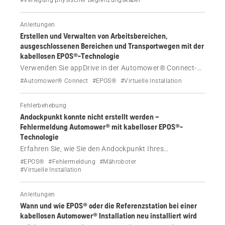
#Verlegung physischer Begrenzungskabel
unterschiedlicher Komplexität: von kleinen, flachen
Rasenflächen bis hin zu komplexen Landschaften.
Anleitungen
Erstellen und Verwalten von Arbeitsbereichen,
ausgeschlossenen Bereichen und Transportwegen mit der
kabellosen EPOS®-Technologie
Verwenden Sie appDrive in der Automower® Connect-
App, um Ihren Andockpunkt sowie Ihre Arbeitsbereiche,
#Automower® Connect
#EPOS®
#Virtuelle Installation
ausgeschlossenen Bereiche und Transportwege in
kabellosen EPOS® Systemen einzurichten und zu
Fehlerbehebung
verwalten.
Andockpunkt konnte nicht erstellt werden –
Fehlermeldung Automower® mit kabelloser EPOS®-
Technologie
Erfahren Sie, wie Sie den Andockpunkt Ihres
Automower® mit kabelloser EPOS®-Technologie
#EPOS®
#Fehlermeldung
#Mähroboter
effektiv einrichten und Fehler beheben können.
#Virtuelle Installation
Anleitungen
Wann und wie EPOS® oder die Referenzstation bei einer
kabellosen Automower® Installation neu installiert wird