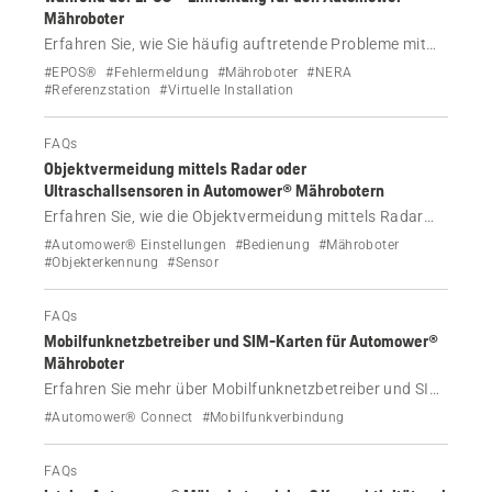
Mähroboter
Erfahren Sie, wie Sie häufig auftretende Probleme mit
der Referenzstation während der EPOS®-Einrichtung
#EPOS®
#Fehlermeldung
#Mähroboter
#NERA
Ihres Automower® Mähroboters beheben können.
#Referenzstation
#Virtuelle Installation
FAQs
Objektvermeidung mittels Radar oder
Ultraschallsensoren in Automower® Mährobotern
Erfahren Sie, wie die Objektvermeidung mittels Radar
oder Ultraschallsensoren einigen Automower® NERA-
#Automower® Einstellungen
#Bedienung
#Mähroboter
und AWD-Modellen hilft, Objekte auf Ihrem Rasen zu
#Objekterkennung
#Sensor
erkennen und sicher zu umfahren – und so
Betriebsunterbrechungen reduziert und die Tierwelt
FAQs
schützt.
Mobilfunknetzbetreiber und SIM-Karten für Automower®
Mähroboter
Erfahren Sie mehr über Mobilfunknetzbetreiber und SIM-
Karten für Automower® Mähroboter, einschließlich
#Automower® Connect
#Mobilfunkverbindung
Kosten, Abdeckung und Datennutzungsdetails.
FAQs