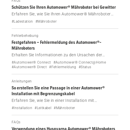
FAQs
Begrenzungen zugeschnitten sind.
Schützen Sie Ihren Automower® Mähroboter bei Gewitter
Erfahren Sie, wie Sie Ihren Automower® Mähroboter
und die Ladestation bei Gewitter schützen können.
#Ladestation
#Mähroboter
Befolgen Sie unsere Schritt-für-Schritt-Anleitung zum
sicheren Trennen und Wiederanschließen von Kabeln.
Fehlerbehebung
Festgefahren – Fehlermeldung des Automower®-
Mähroboters
Erhalten Sie Informationen zu den Ursachen der
Fehlermeldung „Festgefahren“ des Automower® und
#Automower® Connect
#Automower® Connect@Home
erfahren Sie, wie Sie diese effektiv beheben können.
#Automower® Direct
#Fehlermeldung
#Status
Anleitungen
So erstellen Sie eine Passage in einer Automower®
Installation mit Begrenzungskabel
Erfahren Sie, wie Sie in einer Installation mit
Begrenzungskabel beim Anlegen einer Passage für
#Installation
#Leitkabel
#Mähroboter
Ihren Automower® Mähroboter das Begrenzungs- und
Leitkabel verlegen.
FAQs
Verwendung eines Husqvarna Automower® Mähroboters