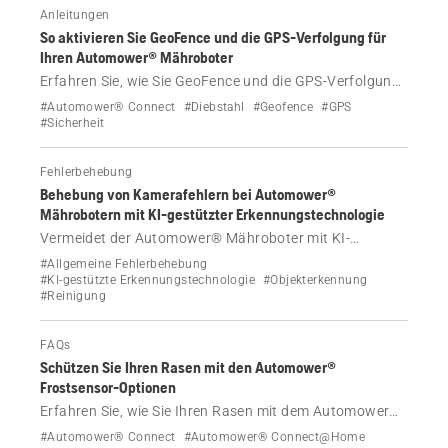
App und zum Display.
Anleitungen
So aktivieren Sie GeoFence und die GPS-Verfolgung für
Ihren Automower® Mähroboter
Erfahren Sie, wie Sie GeoFence und die GPS-Verfolgung
für Ihren Automower® Mähroboter über die
#Automower® Connect
#Diebstahl
#Geofence
#GPS
Automower® Connect-App oder das Mäher-Display
#Sicherheit
aktivieren und einrichten.
Fehlerbehebung
Behebung von Kamerafehlern bei Automower®
Mährobotern mit KI-gestützter Erkennungstechnologie
Vermeidet der Automower® Mähroboter mit KI-
gestützter Erkennungstechnologie keine Objekte oder
#Allgemeine Fehlerbehebung
zeigt er einen Kamerafehler an? Beheben Sie Fehler bei
#KI-gestützte Erkennungstechnologie
#Objekterkennung
#Reinigung
Meldungen wie „Kameraobjektiv blockiert“,
„Kameraobjektiv nass“, „keine Objekterkennung“ und
mehr.
FAQs
Schützen Sie Ihren Rasen mit den Automower®
Frostsensor-Optionen
Erfahren Sie, wie Sie Ihren Rasen mit dem Automower®
Frostsensor vor Frost schützen. Erfahren Sie mehr über
#Automower® Connect
#Automower® Connect@Home