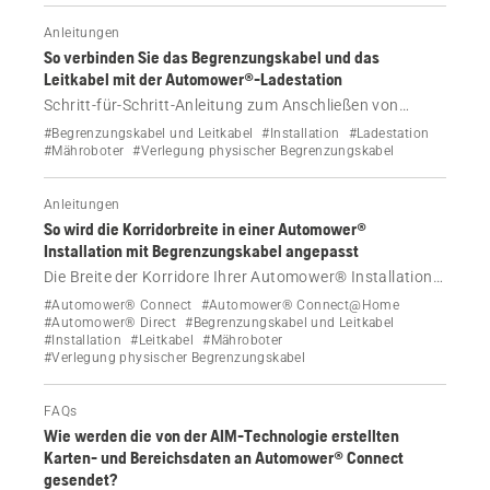
Anleitungen
So verbinden Sie das Begrenzungskabel und das
Leitkabel mit der Automower®-Ladestation
Schritt-für-Schritt-Anleitung zum Anschließen von
Begrenzungs- und Leitkabeln an die Ladestation für
#Begrenzungskabel und Leitkabel
#Installation
#Ladestation
Ihren Husqvarna Automower® Mähroboter,
#Mähroboter
#Verlegung physischer Begrenzungskabel
einschließlich Tipps für eine einfache Verbindung und
modellspezifische Anweisungen.
Anleitungen
So wird die Korridorbreite in einer Automower®
Installation mit Begrenzungskabel angepasst
Die Breite der Korridore Ihrer Automower® Installation
mit physischem Begrenzungskabel wird automatisch
#Automower® Connect
#Automower® Connect@Home
angepasst, kann aber manuell eingestellt werden.
#Automower® Direct
#Begrenzungskabel und Leitkabel
#Installation
#Leitkabel
#Mähroboter
Erfahren Sie, wie.
#Verlegung physischer Begrenzungskabel
FAQs
Wie werden die von der AIM-Technologie erstellten
Karten- und Bereichsdaten an Automower® Connect
gesendet?