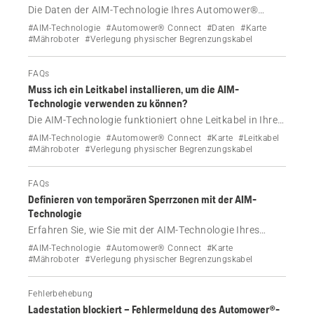
Die Daten der AIM-Technologie Ihres Automower®
Mähroboters mit physischem Begrenzungskabel werden
#AIM-Technologie
#Automower® Connect
#Daten
#Karte
über WLAN oder mithilfe von Mobilfunktechnologie an
#Mähroboter
#Verlegung physischer Begrenzungskabel
Automower® Connect gesendet.
FAQs
Muss ich ein Leitkabel installieren, um die AIM-
Technologie verwenden zu können?
Die AIM-Technologie funktioniert ohne Leitkabel in Ihrer
Automower® Mähroboter-Installation mit einem
#AIM-Technologie
#Automower® Connect
#Karte
#Leitkabel
physischen Begrenzungskabel, ist aber nicht so
#Mähroboter
#Verlegung physischer Begrenzungskabel
effizient.
FAQs
Definieren von temporären Sperrzonen mit der AIM-
Technologie
Erfahren Sie, wie Sie mit der AIM-Technologie Ihres
Automower® Mähroboters ausgeschlossene Bereiche
#AIM-Technologie
#Automower® Connect
#Karte
mit einem physischen Begrenzungskabel erstellen.
#Mähroboter
#Verlegung physischer Begrenzungskabel
Befolgen Sie unsere Schritt-für-Schritt-Anleitung, um
bestimmte Bereiche Ihres Rasens zu schützen.
Fehlerbehebung
Ladestation blockiert – Fehlermeldung des Automower®-