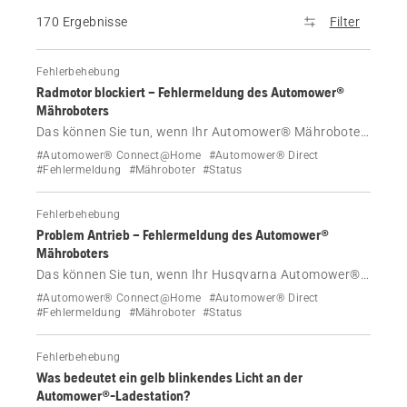
170 Ergebnisse
Filter
Fehlerbehebung
Radmotor blockiert – Fehlermeldung des Automower®
Mähroboters
Das können Sie tun, wenn Ihr Automower® Mähroboter
die Fehlermeldung „Radmotor blockiert“ anzeigt.
#Automower® Connect@Home
#Automower® Direct
#Fehlermeldung
#Mähroboter
#Status
Fehlerbehebung
Problem Antrieb – Fehlermeldung des Automower®
Mähroboters
Das können Sie tun, wenn Ihr Husqvarna Automower®
Mähroboter die Fehlermeldung „Problem Antrieb“
#Automower® Connect@Home
#Automower® Direct
anzeigt.
#Fehlermeldung
#Mähroboter
#Status
Fehlerbehebung
Was bedeutet ein gelb blinkendes Licht an der
Automower®-Ladestation?