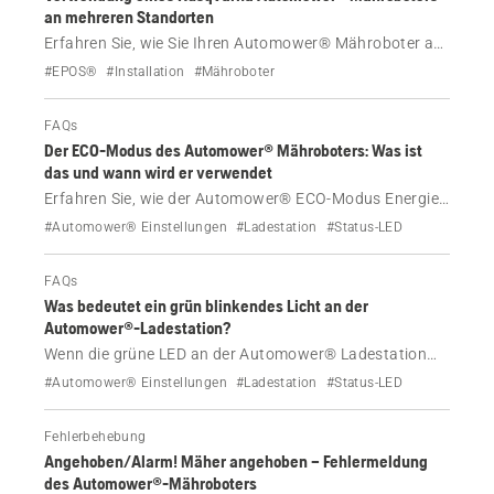
an mehreren Standorten
Erfahren Sie, wie Sie Ihren Automower® Mähroboter an
mehreren Standorten einsetzen können, z. B. bei Ihnen
#EPOS®
#Installation
#Mähroboter
zu Hause, im Gartenhaus oder bei einem Nachbarn –
entweder mit der kabellosen EPOS® Technologie oder
FAQs
mit einem physischen Begrenzungskabel.
Der ECO-Modus des Automower® Mähroboters: Was ist
das und wann wird er verwendet
Erfahren Sie, wie der Automower® ECO-Modus Energie
spart und Störungen reduziert, wann er verwendet wird
#Automower® Einstellungen
#Ladestation
#Status-LED
und wie er über die App oder das Mäher-Display aktiviert
wird.
FAQs
Was bedeutet ein grün blinkendes Licht an der
Automower®-Ladestation?
Wenn die grüne LED an der Automower® Ladestation
blinkt, ist normalerweise der ECO-Modus aktiv. Bei
#Automower® Einstellungen
#Ladestation
#Status-LED
Aspire® R6V, 308V und 312V weist dies auf ein Problem
mit der Ladestation hin.
Fehlerbehebung
Angehoben/Alarm! Mäher angehoben – Fehlermeldung
des Automower®-Mähroboters