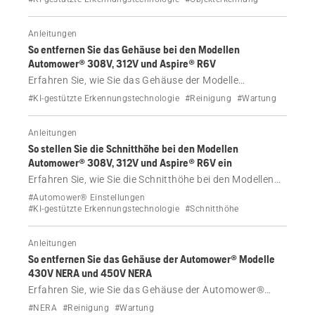
mithilfe intelligenter Kamerasysteme erkennen und
vermeiden. Erfahren Sie mehr über erweiterte
Anleitungen
Objektklassifizierung, Sicherheitsfunktionen und
So entfernen Sie das Gehäuse bei den Modellen
Kameraeinstellungen.
Automower® 308V, 312V und Aspire® R6V
Erfahren Sie, wie Sie das Gehäuse der Modelle
Automower® 308V, 312V und Aspire® R6V, z. B. zu
#KI-gestützte Erkennungstechnologie
#Reinigung
#Wartung
Reinigungszwecken, entfernen.
Anleitungen
So stellen Sie die Schnitthöhe bei den Modellen
Automower® 308V, 312V und Aspire® R6V ein
Erfahren Sie, wie Sie die Schnitthöhe bei den Modellen
Automower® 308V, 312V und Aspire® R6V einstellen.
#Automower® Einstellungen
#KI-gestützte Erkennungstechnologie
#Schnitthöhe
Anleitungen
So entfernen Sie das Gehäuse der Automower® Modelle
430V NERA und 450V NERA
Erfahren Sie, wie Sie das Gehäuse der Automower®
Modelle 430V NERA und 450V NERA, z. B. zu
#NERA
#Reinigung
#Wartung