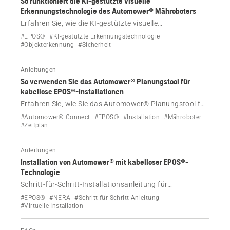
So funktioniert die KI-gestützte visuelle
Erkennungstechnologie des Automower® Mähroboters
Erfahren Sie, wie die KI-gestützte visuelle
Erkennungstechnologie des Automower® Mähroboters
#EPOS®
#KI-gestützte Erkennungstechnologie
verwendet wird. Dieses fortschrittliche Kamerasystem
#Objekterkennung
#Sicherheit
für intelligente Objekterkennung und zur Unterstützung
der Navigation in Bereichen mit schwachen
Anleitungen
Satellitensignalen verbessert die Rasenpflege und
So verwenden Sie das Automower® Planungstool für
schützt Ihre Privatsphäre.
kabellose EPOS®-Installationen
Erfahren Sie, wie Sie das Automower® Planungstool für
kabellose EPOS®-Installationen verwenden. Erstellen
#Automower® Connect
#EPOS®
#Installation
#Mähroboter
Sie optimierte Mähpläne basierend auf den
#Zeitplan
Arbeitsbereichen, der Ausführung des Mähers und den
Mähmustern.
Anleitungen
Installation von Automower® mit kabelloser EPOS®-
Technologie
Schritt-für-Schritt-Installationsanleitung für
Automower® mit kabelloser EPOS®-Technologie.
#EPOS®
#NERA
#Schritt-für-Schritt-Anleitung
Wählen Sie Ihr Modell aus, um Anweisungen zu erhalten,
#Virtuelle Installation
die speziell auf Ihre Ladestation, Referenzstation,
Konnektivität und die Einrichtung der virtuellen