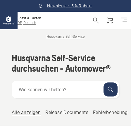
Newsletter: -5 % Rabatt
Forst & Garten
DE, Deutsch
Husqvarna Self-Service
Husqvarna Self-Service
durchsuchen - Automower®
Wie
können
wir
helfen?
Alle anzeigen
Release Documents
Fehlerbehebung