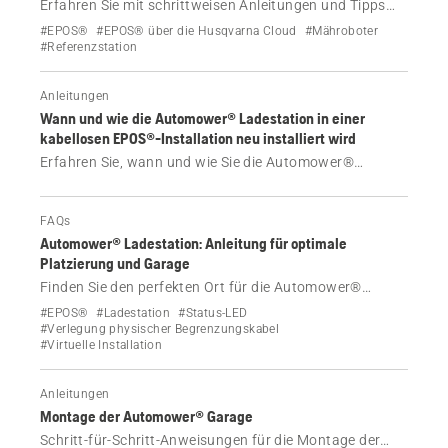
Erfahren Sie mit schrittweisen Anleitungen und Tipps
zur Verwaltung von Profilen, wann und wie Sie die
#EPOS®
#EPOS® über die Husqvarna Cloud
#Mähroboter
Funktionen „EPOS® neu installieren“ und
#Referenzstation
„Referenzstation neu installieren“ in der Automower®
Connect-App verwenden.
Anleitungen
Wann und wie die Automower® Ladestation in einer
kabellosen EPOS®-Installation neu installiert wird
Erfahren Sie, wann und wie Sie die Automower®
Ladestation in einer kabellosen EPOS®-Installation neu
installieren – beispielsweise nach dem Versetzen oder
Austauschen der Ladestation oder wenn der
FAQs
Mähroboter nicht andocken oder keine Verbindung
Automower® Ladestation: Anleitung für optimale
herstellen kann.
Platzierung und Garage
Finden Sie den perfekten Ort für die Automower®
Ladestation. Schritt-für-Schritt-Anleitung für die
#EPOS®
#Ladestation
#Status-LED
Platzierung von EPOS® und kabelgebundenen
#Verlegung physischer Begrenzungskabel
#Virtuelle Installation
Einrichtungen sowie Hinweise zum Schutz der Garage.
Anleitungen
Montage der Automower® Garage
Schritt-für-Schritt-Anweisungen für die Montage der