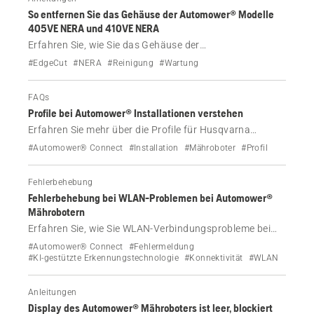
So entfernen Sie das Gehäuse der Automower® Modelle
405VE NERA und 410VE NERA
Erfahren Sie, wie Sie das Gehäuse der
Automower® Modelle 405VE NERA und 410VE NERA,
#EdgeCut
#NERA
#Reinigung
#Wartung
z. B. zu Reinigungszwecken, entfernen.
FAQs
Profile bei Automower® Installationen verstehen
Erfahren Sie mehr über die Profile für Husqvarna
Automower® Installationen, über deren Vorzüge und
#Automower® Connect
#Installation
#Mähroboter
#Profil
darüber, wie Sie sie mit der Automower® Connect-App
verwalten. Entdecken Sie die Flexibilität mit Mähprofilen
Fehlerbehebung
für verschiedene Standorte und
Fehlerbehebung bei WLAN-Problemen bei Automower®
Begrenzungsinstallationen und Verbindungsarten.
Mährobotern
Erfahren Sie, wie Sie WLAN-Verbindungsprobleme bei
Ihrem Automower® Mähroboter beheben. Einfache
#Automower® Connect
#Fehlermeldung
Schritte, um die Verbindung wiederherzustellen, damit
#KI-gestützte Erkennungstechnologie
#Konnektivität
#WLAN
Ihr Mäher online bleibt.
Anleitungen
Display des Automower® Mähroboters ist leer, blockiert