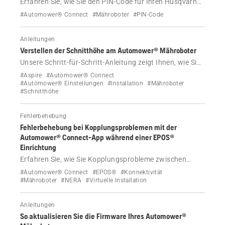
Erfahren Sie, wie Sie den PIN-Code für Ihren Husqvarna
Automower® Mähroboter ändern und wiederherstellen
#Automower® Connect
#Mähroboter
#PIN-Code
und Probleme beheben können.
Anleitungen
Verstellen der Schnitthöhe am Automower® Mähroboter
Unsere Schritt-für-Schritt-Anleitung zeigt Ihnen, wie Sie
die Schnitthöhe Ihres Husqvarna Automower®
#Aspire
#Automower® Connect
Mähroboters verstellen können, und gibt Tipps zur
#Automower® Einstellungen
#Installation
#Mähroboter
#Schnitthöhe
Fehlerbehebung und TargetHeight-Funktion.
Fehlerbehebung
Fehlerbehebung bei Kopplungsproblemen mit der
Automower® Connect-App während einer EPOS®
Einrichtung
Erfahren Sie, wie Sie Kopplungsprobleme zwischen
Ihrem Automower® Mähroboter und der Automower®
#Automower® Connect
#EPOS®
#Konnektivität
Connect-App während einer EPOS®-Einrichtung lösen
#Mähroboter
#NERA
#Virtuelle Installation
können.
Anleitungen
So aktualisieren Sie die Firmware Ihres Automower®