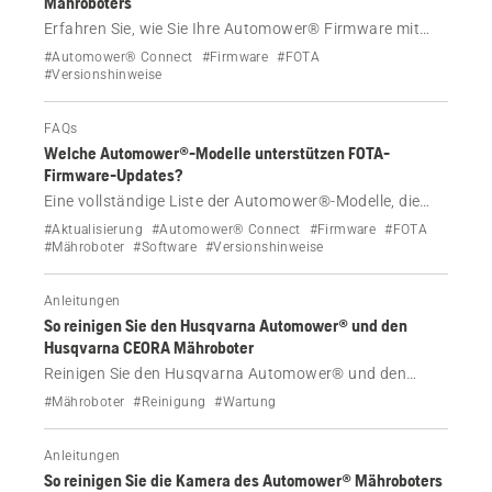
Mähroboters
Erfahren Sie, wie Sie Ihre Automower® Firmware mit
FOTA (Firmware Over the Air) über die Automower®
#Automower® Connect
#Firmware
#FOTA
Connect-App aktualisieren und mit den neuesten
#Versionshinweise
Funktionen und Fehlerbehebungen die optimale
Leistung Ihres Mähers gewährleisten.
FAQs
Welche Automower®-Modelle unterstützen FOTA-
Firmware-Updates?
Eine vollständige Liste der Automower®-Modelle, die
Firmware-Updates mit FOTA (Firmware Over The Air)
#Aktualisierung
#Automower® Connect
#Firmware
#FOTA
unterstützen.
#Mähroboter
#Software
#Versionshinweise
Anleitungen
So reinigen Sie den Husqvarna Automower® und den
Husqvarna CEORA Mähroboter
Reinigen Sie den Husqvarna Automower® und den
Husqvarna CEORA Mähroboter regelmäßig, um eine
#Mähroboter
#Reinigung
#Wartung
optimale Leistung und lange Lebensdauer zu erzielen.
Befolgen Sie dabei die folgenden Schritte.
Anleitungen
So reinigen Sie die Kamera des Automower® Mähroboters