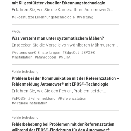
mit KI-gestützter visueller Erkennungstechnologie
Erfahren Sie, wie Sie die Kamera Ihres Automower®
Mähroboters mit KI-gestützter visueller
#KI-gestützte Erkennungstechnologie
#Wartung
Erkennungstechnologie reinigen. Befolgen Sie einfache
Schritte, um eine optimale Hinderniserkennung und
FAQs
Navigationsleistung aufrechtzuerhalten.
Was versteht man unter systematischem Mähen?
Entdecken Sie die Vorteile von wählbaren Mähmustern
mit Automower® und CEORA Modellen, die mit
#Automower® Einstellungen
#EdgeCut
#EPOS®
kabelloser EPOS®-Technologie ausgestattet sind.
#Installation
#Mähroboter
#NERA
Erhöhen Sie die Flächenleistung, wählen Sie aus
verschiedenen Mähmustern aus, und freuen Sie sich
Fehlerbehebung
über eine Streifenoptik auf Ihrem Rasen.
Problem bei der Kommunikation mit der Referenzstation –
Fehlermeldung Automower® mit EPOS®-Technologie
Erfahren Sie, wie Sie den Fehler „Problem bei der
Kommunikation mit der Referenzstation“ bei
#EPOS®
#Fehlermeldung
#Referenzstation
Automower® mit EPOS®-Technologie beheben können.
#Virtuelle Installation
Befolgen Sie die folgenden Schritte, um Probleme wie
Verbindungsprobleme, falsche Installation, schwaches
Fehlerbehebung
Funksignal, Stromausfälle und Störungen zu beheben.
Fehlerbehebung bei Problemen mit der Referenzstation
während der EPOS®-Einrichtung für den Automower®