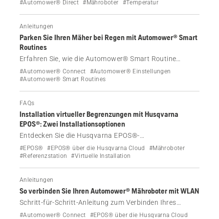
Smart Routine- und sensorbasierte Optionen,
#Automower® Direct
#Mähroboter
#Temperatur
unterstützte Modelle und Einrichtungsschritte.
Anleitungen
Parken Sie Ihren Mäher bei Regen mit Automower® Smart
Routines
Erfahren Sie, wie die Automower® Smart Routine
„Regenschutz“ Ihren Rasen schützt, indem sie auf die
#Automower® Connect
#Automower® Einstellungen
Wettervorhersage in Echtzeit reagiert. Erfahren Sie, wie
#Automower® Smart Routines
Sie diese Funktion in der Automower® Connect-App
einrichten.
FAQs
Installation virtueller Begrenzungen mit Husqvarna
EPOS®: Zwei Installationsoptionen
Entdecken Sie die Husqvarna EPOS®-
Technologieoptionen für die kabellose Installation mit
#EPOS®
#EPOS® über die Husqvarna Cloud
#Mähroboter
Automower® über die Husqvarna Cloud oder unter
#Referenzstation
#Virtuelle Installation
Verwendung einer lokalen Referenzstation.
Anleitungen
So verbinden Sie Ihren Automower® Mähroboter mit WLAN
Schritt-für-Schritt-Anleitung zum Verbinden Ihres
Automower® Mähroboters mit dem WLAN. Enthält
#Automower® Connect
#EPOS® über die Husqvarna Cloud