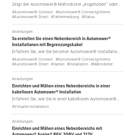
Zeigt der Automower® Mähroboter „Angehoben“ oder
„Alarm! Mäher angehoben“ an? Erfahren Sie, wie Sie den
#Automower® Connect
#Automower® Connect@Home
Alarm stoppen, Ihren Mähroboter neu starten und die
#Automower® Direct
#Fehlermeldung
#Status
Ursache beheben können.
Anleitungen
So erstellen Sie einen Nebenbereich in Automower®
Installationen mit Begrenzungskabel
Erfahren Sie, wie Sie bei einer Automower® Installation
mit Begrenzungskabel einen Nebenbereich mähen, der
#Automower® Connect
#Automower® Connect@Home
nicht mit der Hauptrasenfläche verbunden ist.
#Automower® Direct
#Garten
#Installation
#Mähroboter
Behandelt werden die Einrichtung, der Betrieb im
Nebenbereichsmodus und die Kompatibilität mit AIM-
Anleitungen
Technologie (Automower ® Intelligent Mapping).
Einrichten und Mähen eines Nebenbereichs in einer
kabellosen Automower® Installation
Erfahren Sie, wie Sie in einer kabellosen Automower®
EPOS®-Installation eine Rasenfläche kartieren,
#Virtuelle Installation
einrichten und mähen, die nicht über einen
Transportweg mit dem Andockpunkt verbunden ist.
Anleitungen
Behandelt werden das Anlegen des Arbeitsbereichs, der
Einrichten und Mähen eines Nebenbereichs mit
Transport des Mähers dorthin, der Start des
Automower® Aspire® R6V, 308V und 312V