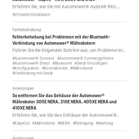
Mähvorgangs über die App und die Rückführung in den
Hauptbereich.
Erfahren Sie, wie Sie mit Automower® Aspire® R6V,
308V und 312V einen Nebenbereich kartieren, einrichten
#Virtuelle Installation
und mähen. Behandelt werden die Kartierung des
Bereichs über die App, das Starten des Mähers im
Fehlerbehebung
Nebenbereich und die Rückkehr zur Ladestation.
Fehlerbehebung bei Problemen mit der Bluetooth-
Verbindung von Automower® Mährobotern
Führen Sie die folgenden Schritte aus, um Probleme mit
der Bluetooth-Verbindung oder der Kopplung mit Ihrem
#Automower® Connect
#Automower® Connect@Home
Husqvarna Automower® Mähroboter zu beheben.
#Automower® Direct
#Bluetooth
#Gerät hinzufügen
#Konfiguration
#Konnektivität
#Mähroboter
#Verbindung mit Gerät
Anleitungen
So entfernen Sie das Gehäuse der Automower®
Mähroboter 305E NERA, 310E NERA, 405XE NERA und
410XE NERA
Erfahren Sie, wie Sie das Gehäuse der Automower®
Modelle 305E NERA, 310E NERA, 405XE NERA und
#EdgeCut
#Mähroboter
#NERA
#Reinigung
#Wartung
410XE NERA, z. B. zu Reinigungszwecken, entfernen.
Anleitungen