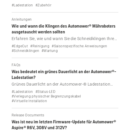
Husqvarna Automower® Garage, die Ihren Mähroboter
#Ladestation
#Zubehör
und Ihre Ladestation vor den Elementen schützt.
Anleitungen
Wie und wann die Klingen des Automower® Mähroboters
ausgetauscht werden sollten
Erfahren Sie, wie und wann Sie die Schneidklingen Ihres
Automower® Mähroboters mit oder ohne EdgeCut
#EdgeCut
#Reinigung
#Saisonspezifische Anweisungen
austauschen sollten.
#Schneidklingen
#Wartung
FAQs
Was bedeutet ein grünes Dauerlicht an der Automower®-
Ladestation?
Grünes Dauerlicht an der Automower-® Ladestation
bedeutet normaler Betrieb. Erfahren Sie, was dies für
#Ladestation
#Status-LED
kabellose EPOS® und Begrenzungskabel-Installationen
#Verlegung physischer Begrenzungskabel
#Virtuelle Installation
bedeutet.
Release Documents
Was ist neu im letzten Firmware-Update für Automower®
Aspire® R6V, 308V und 312V?