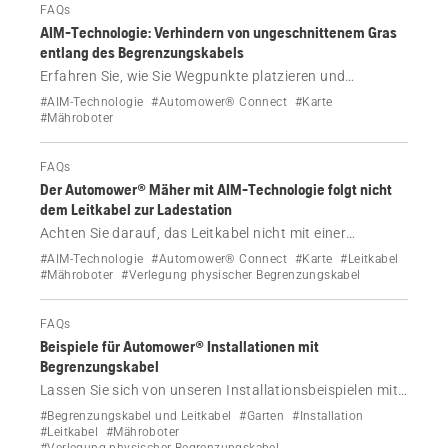
sind.
FAQs
AIM-Technologie: Verhindern von ungeschnittenem Gras
entlang des Begrenzungskabels
Erfahren Sie, wie Sie Wegpunkte platzieren und
Begrenzungen für den Arbeitsbereich mithilfe der AIM-
#AIM-Technologie
#Automower® Connect
#Karte
Technologie in Ihrer Begrenzungskabel-Installation
#Mähroboter
festlegen, um präzises Mähen sicherzustellen und
ungeschnittenes Gras in der Nähe des Kabels zu
FAQs
vermeiden.
Der Automower® Mäher mit AIM-Technologie folgt nicht
dem Leitkabel zur Ladestation
Achten Sie darauf, das Leitkabel nicht mit einer
temporären Sperrzone zu blockieren, wenn Sie die AIM-
#AIM-Technologie
#Automower® Connect
#Karte
#Leitkabel
Technologie verwenden.
#Mähroboter
#Verlegung physischer Begrenzungskabel
FAQs
Beispiele für Automower® Installationen mit
Begrenzungskabel
Lassen Sie sich von unseren Installationsbeispielen mit
Begrenzungskabel inspirieren, um Ihre Automower®
#Begrenzungskabel und Leitkabel
#Garten
#Installation
Installation zu planen. Für Rasenflächen
#Leitkabel
#Mähroboter