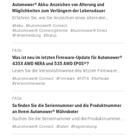
Automower® Akku: Anzeichen von Alterung und
Möglichkeiten zum Verlängern der Lebensdauer
Erfahren Sie, wie Sie Anzeichen eines alternden
Automower® Akkus erkennen und wie Sie die
#Akku
#Automower® Connect
Lebensdauer des Akkus durch richtige Lagerung,
#Automower® Connect@Home
#Automower® Direct
#Fehlermeldung
#Status
Wartung und Einstellungen maximieren können.
FAQs
Was ist neu im letzten Firmware-Update für Automower®
435X AWD NERA und 535 AWD EPOS®?
Lesen Sie die Versionshinweise des letzten Firmware-
Updates für Husqvarna Automower® 435X AWD NERA
#Automower® Connect
#Firmware
#FOTA
#Software
und 535 AWD EPOS®.
#Versionshinweise
FAQs
So finden Sie die Seriennummer und die Produktnummer
an Ihrem Automower® Mähroboter
Suchen Sie die Seriennummer und die Produktnummer
an Ihrem Automower® Mähroboter. Schritt-für-Schritt-
#Automower® Connect
#Daten
#Registrierung
Anleitung zum Typenschild, zur Automower® Connect-