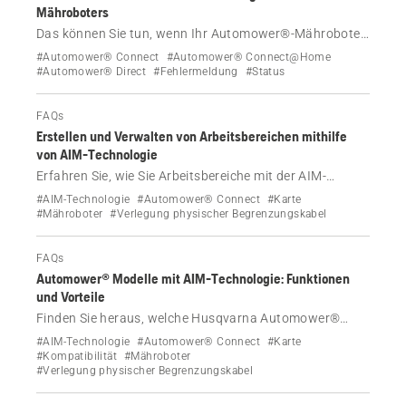
Mähroboters
Das können Sie tun, wenn Ihr Automower®-Mähroboter
die Fehlermeldung „Ladestation blockiert“ anzeigt.
#Automower® Connect
#Automower® Connect@Home
#Automower® Direct
#Fehlermeldung
#Status
FAQs
Erstellen und Verwalten von Arbeitsbereichen mithilfe
von AIM-Technologie
Erfahren Sie, wie Sie Arbeitsbereiche mit der AIM-
Technologie in Ihrem Automower® Mähroboter mit
#AIM-Technologie
#Automower® Connect
#Karte
einem physischen Begrenzungskabel erstellen und
#Mähroboter
#Verlegung physischer Begrenzungskabel
verwalten.
FAQs
Automower® Modelle mit AIM-Technologie: Funktionen
und Vorteile
Finden Sie heraus, welche Husqvarna Automower®
Modelle mit physischem Begrenzungskabel die AIM-
#AIM-Technologie
#Automower® Connect
#Karte
Technologie unterstützen. Erfahren Sie mehr über
#Kompatibilität
#Mähroboter
#Verlegung physischer Begrenzungskabel
Funktionen wie virtuelle Kartierung, Zone Control und
Guidance, mit denen verschiedene Modelle ausgestattet