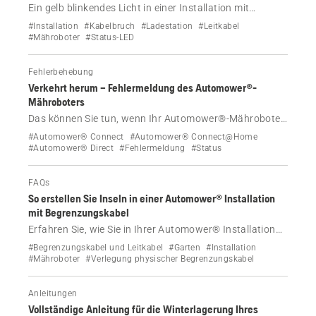
Ein gelb blinkendes Licht in einer Installation mit
Begrenzungskabel bedeutet, dass das Leitkabel
#Installation
#Kabelbruch
#Ladestation
#Leitkabel
beschädigt oder getrennt ist. Mehr erfahren.
#Mähroboter
#Status-LED
Fehlerbehebung
Verkehrt herum – Fehlermeldung des Automower®-
Mähroboters
Das können Sie tun, wenn Ihr Automower®-Mähroboter
die Fehlermeldung „Verkehrt herum“ anzeigt.
#Automower® Connect
#Automower® Connect@Home
#Automower® Direct
#Fehlermeldung
#Status
FAQs
So erstellen Sie Inseln in einer Automower® Installation
mit Begrenzungskabel
Erfahren Sie, wie Sie in Ihrer Automower® Installation
mit physischem Begrenzungskabel Inseln erstellen, um
#Begrenzungskabel und Leitkabel
#Garten
#Installation
bestimmte Bereiche wie Blumenbeete und Steingärten
#Mähroboter
#Verlegung physischer Begrenzungskabel
zu schützen und so ein effizientes und präzises Mähen
zu gewährleisten.
Anleitungen
Vollständige Anleitung für die Winterlagerung Ihres