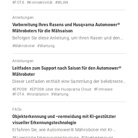
Anforderungen, Einrichtungsanweisungen und Tipps für
#FOTA
#Konnektivität
#WLAN
eine starke Abdeckung.
Anleitungen
Vorbereitung Ihres Rasens und Husqvarna Automower®
Mähroboters für die Mähsaison
Befolgen Sie diese Anleitung, um Ihren Rasen und den
Husqvarna Automower® Mähroboter für die Mähsaison
#Mähroboter
#Wartung
vorzubereiten, einschließlich wann Sie mit dem Mähen
beginnen, Tipps zur Rasenpflege und wie Sie Ihren
Anleitungen
Automower® Mähroboter vorbereiten.
Leitfaden zum Support nach Saison für den Automower®
Mähroboter
Dieser Leitfaden enthält eine Sammlung der beliebtesten
Support-Themen für den Automower® Mähroboter zu
#EPOS®
#EPOS® über die Husqvarna Cloud
#Firmware
jeder Saison, von der Vorbereitung im Frühjahr bis zur
#FOTA
#Installation
#Wartung
Winterlagerung. Lesen Sie unsere Expertentipps zu
kabellosen Installationen mit EPOS®, Installationen mit
FAQs
physischem Begrenzungskabel, Tipps zur Akkupflege,
Objekterkennung und -vermeidung mit KI-gestützter
intelligenten Funktionen für Automower® Connect und
visueller Erkennungstechnologie
vielem mehr.
Erfahren Sie, wie Automower® Mähroboter mit KI-
gestützter visueller Erkennungstechnologie Hindernisse
#KI-gestützte Erkennungstechnologie
#Objekterkennung