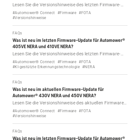
Lesen Sie die Versionshinweise des letzten Firmware-
Updates für die Husqvarna Automower® Modelle
#Automower® Connect
#Firmware
#FOTA
Aspire® R6V, 308V und 312V.
#Versionshinweise
FAQs
Was ist neu im letzten Firmware-Update für Automower®
405VE NERA und 410VE NERA?
Lesen Sie die Versionshinweise des letzten Firmware-
Updates für Automower® 405VE NERA und 410VE
#Automower® Connect
#Firmware
#FOTA
NERA
#KI-gestützte Erkennungstechnologie
#NERA
FAQs
Was ist neu im aktuellen Firmware-Update für
Automower® 430V NERA und 450V NERA?
Lesen Sie die Versionshinweise des aktuellen Firmware-
Updates für Husqvarna Automower® 430V NERA und
#Automower® Connect
#Firmware
#FOTA
450V NERA.
#Versionshinweise
FAQs
Was ist neu im letzten Firmware-Update für Automower®