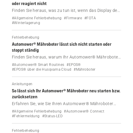
oder reagiert nicht
Finden Sie heraus, was zu tun ist, wenn das Display des
Automower® Mähroboters schwarz, leer oder blockiert
#Allgemeine Fehlerbehebung
#Firmware
#FOTA
ist oder auf einem Firmware-Update-Bildschirm
#Winterlagerung
festhängt. Enthält Schritte für alle Modelle und
Informationen dazu, wann Sie einen Händler
Fehlerbehebung
kontaktieren müssen.
Automower® Mähroboter lässt sich nicht starten oder
stoppt ständig
Finden Sie heraus, warum Ihr Automower® Mähroboter
nicht startet, mitten im Mähvorgang trotz vorhandener
#Automower® Smart Routines
#EPOS®
Akkuleistung stehen bleibt, „Auf dem Weg“ anzeigt, sich
#EPOS® über die Husqvarna Cloud
#Mähroboter
aber nicht bewegt, oder nach dem Winter nicht startet.
Anleitungen
So lässt sich Ihr Automower® Mähroboter neu starten bzw.
zurücksetzen
Erfahren Sie, wie Sie Ihren Automower® Mähroboter
neu starten oder zurücksetzen, die Werkseinstellungen
#Allgemeine Fehlerbehebung
#Automower® Connect
wiederherstellen und Fehler manuell beheben können,
#Fehlermeldung
#Status-LED
wenn die App meldet, dass ein manueller Eingriff
erforderlich ist.
Fehlerbehebung