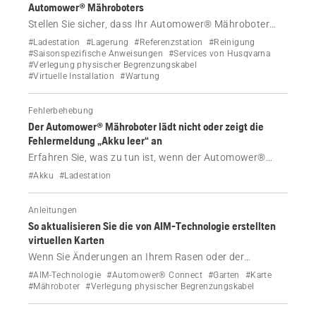
Automower® Mähroboters
Stellen Sie sicher, dass Ihr Automower® Mähroboter
bereit für den Winter ist – mit unserem Leitfaden zur
#Ladestation
#Lagerung
#Referenzstation
#Reinigung
ordnungsgemäßen Lagerung, Wartung und
#Saisonspezifische Anweisungen
#Services von Husqvarna
#Verlegung physischer Begrenzungskabel
Händlerservices, mit denen Ihr Mäher bis zum Frühjahr
#Virtuelle Installation
#Wartung
in gutem Zustand bleibt.
Fehlerbehebung
Der Automower® Mähroboter lädt nicht oder zeigt die
Fehlermeldung „Akku leer“ an
Erfahren Sie, was zu tun ist, wenn der Automower®
Mähroboter nicht lädt, die Ladestation immer wieder
#Akku
#Ladestation
verlässt oder die Fehlermeldung „Akku leer“ anzeigt.
Anleitungen
So aktualisieren Sie die von AIM-Technologie erstellten
virtuellen Karten
Wenn Sie Änderungen an Ihrem Rasen oder der
Installation des Automower® Mähroboters mit einem
#AIM-Technologie
#Automower® Connect
#Garten
#Karte
physischen Begrenzungskabel vornehmen, können Sie
#Mähroboter
#Verlegung physischer Begrenzungskabel
eine neue virtuelle Karte erstellen. Erfahren Sie, wie.