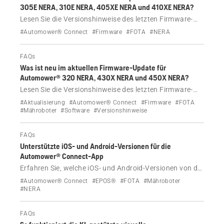
305E NERA, 310E NERA, 405XE NERA und 410XE NERA?
Lesen Sie die Versionshinweise des letzten Firmware-
Updates für Husqvarna Automower® 305E NERA, 310E
#Automower® Connect
#Firmware
#FOTA
#NERA
NERA, 405XE NERA und 410XE NERA
FAQs
Was ist neu im aktuellen Firmware-Update für
Automower® 320 NERA, 430X NERA und 450X NERA?
Lesen Sie die Versionshinweise des letzten Firmware-
Updates für Husqvarna Automower® 320 NERA, 430X
#Aktualisierung
#Automower® Connect
#Firmware
#FOTA
NERA und 450X NERA.
#Mähroboter
#Software
#Versionshinweise
FAQs
Unterstützte iOS- und Android-Versionen für die
Automower® Connect-App
Erfahren Sie, welche iOS- und Android-Versionen von der
Automower® Connect-App unterstützt werden, warum
#Automower® Connect
#EPOS®
#FOTA
#Mähroboter
es wichtig ist, Ihr Gerät auf dem neuesten Stand zu
#NERA
halten, und welche Auswirkungen die Nutzung älterer
Versionen hat.
FAQs