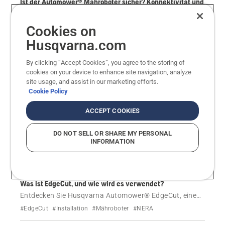
Ist der Automower® Mähroboter sicher? Konnektivität und
Datenschutz verstehen
Erfahren Sie mehr über die Sicherheit des Automower®
Cookies on
Mähroboters: wie WLAN-Verbindungen geschützt
#Bluetooth
#Firmware
#FOTA
Husqvarna.com
werden, welche Daten weitergegeben werden und wie
#KI-gestützte Erkennungstechnologie
#Konnektivität
#PIN-Code
#WLAN
Sie Ihren Mähroboter vor Hackerangriffen schützen
By clicking “Accept Cookies”, you agree to the storing of
können.
cookies on your device to enhance site navigation, analyze
Anleitungen
site usage, and assist in our marketing efforts.
EPOS®-Kabelunterstützung für Rasenbereiche mit
Cookie Policy
schwachem Satellitensignal
Erfahren Sie, wie Sie ein physisches Kabel für die
ACCEPT COOKIES
nahtlose Navigation Ihres Automower® Mähroboters
#EPOS®
#Kabelbruch
#Mähroboter
#NERA
mit EPOS®-Technologie installieren, um einen
#Unterstützung durch Kabel
DO NOT SELL OR SHARE MY PERSONAL
#Verlegung physischer Begrenzungskabel
zuverlässigen Betrieb in Bereichen mit schwachen
INFORMATION
#Virtuelle Installation
Satellitensignalen zu gewährleisten. Finden Sie heraus,
mit welchen Modellen Unterstützung durch Kabel
möglich ist.
Anleitungen
Was ist EdgeCut, und wie wird es verwendet?
Entdecken Sie Husqvarna Automower® EdgeCut, eine
intelligente Funktion, die Rasenkanten effizient trimmt.
#EdgeCut
#Installation
#Mähroboter
#NERA
Erfahren Sie, wie sie funktioniert, welche Vorteile sie