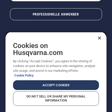
PROFESSIONELLE ANWENDER
Cookies on
Husqvarna.com
By clicking “Accept Cookies”, you agree to the storing of
cookies on your device to enhance site navigation, analyze
© Husqvarna AB (publ). Alle Rechte vorbehalten. Bei
site usage, and assist in our marketing efforts.
den Preisangaben handelt es sich um unverbindliche
Cookie Policy
Preisempfehlungen in Euro inkl. der gesetzlichen
Mehrwertsteuer. Alle Preise sind unverbindliche
ACCEPT COOKIES
Preisempfehlungen (inkl. MwSt), es sei denn sie sind für
den direkten Kauf verfügbar.
DO NOT SELL OR SHARE MY PERSONAL
Cookie-Richtlinie
Nutzungsbedingungen
Datenschutzerklärung
INFORMATION
Impressum
Vermutete Verstöße melden