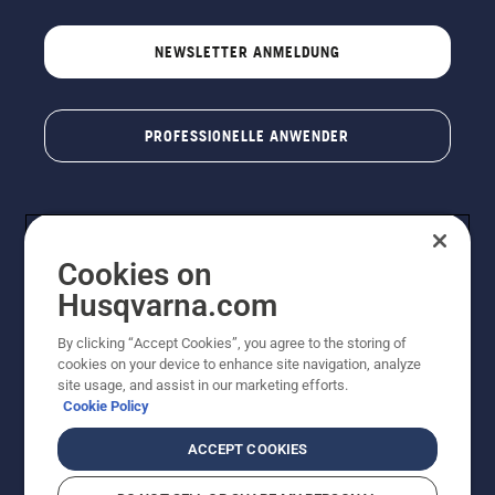
NEWSLETTER ANMELDUNG
PROFESSIONELLE ANWENDER
Cookies on
Husqvarna.com
By clicking “Accept Cookies”, you agree to the storing of
cookies on your device to enhance site navigation, analyze
© Husqvarna AB (publ). Alle Rechte vorbehalten. Bei
site usage, and assist in our marketing efforts.
den Preisangaben handelt es sich um unverbindliche
Cookie Policy
Preisempfehlungen in Euro inkl. der gesetzlichen
Mehrwertsteuer. Alle Preise sind unverbindliche
ACCEPT COOKIES
Preisempfehlungen (inkl. MwSt), es sei denn sie sind für
den direkten Kauf verfügbar.