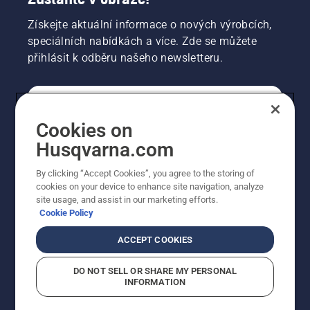
Získejte aktuální informace o nových výrobcích,
speciálních nabídkách a více. Zde se můžete
přihlásit k odběru našeho newsletteru.
SPOTŘEBITELSKÉ
Cookies on
Husqvarna.com
PROFESIONÁLNÍ
By clicking “Accept Cookies”, you agree to the storing of
cookies on your device to enhance site navigation, analyze
site usage, and assist in our marketing efforts.
Cookie Policy
ACCEPT COOKIES
DO NOT SELL OR SHARE MY PERSONAL
INFORMATION
© Husqvarna AB (publ). Všechna práva vyhrazena.