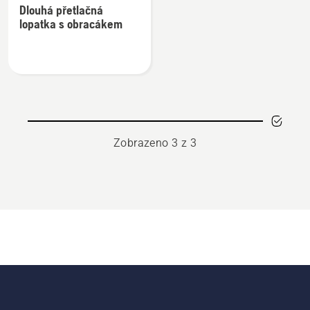
Dlouhá přetlačná
informací
lopatka s obracákem
o
Dlouhá
přetlačná
lopatka
s
obracákem
Zobrazeno 3 z 3