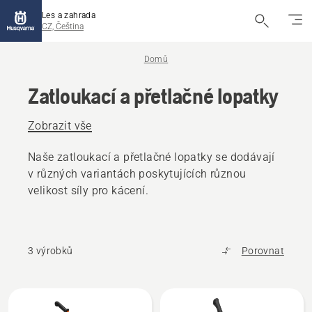
Les a zahrada
CZ, Čeština
Domů
Zatloukací a přetlačné lopatky
Zobrazit vše
Naše zatloukací a přetlačné lopatky se dodávají
v různých variantách poskytujících různou
velikost síly pro kácení.
3 výrobků
Porovnat
Všechny