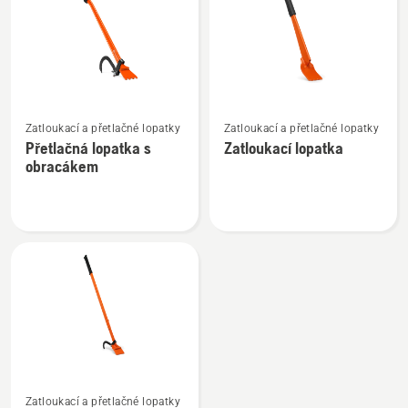
výrobky
Zobrazit
Zobrazit
Zatloukací a přetlačné lopatky
Zatloukací a přetlačné lopatky
více
více
Přetlačná lopatka s
Zatloukací lopatka
informací
informací
obracákem
o
o
Přetlačná
Zatloukací
lopatka
lopatka
s
obracákem
Zobrazit
Zatloukací a přetlačné lopatky
více