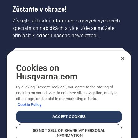
Zůstaňte v obraze!
Získejte aktuální informace o nových výrobcích,
speciálních nabídkách a více. Zde se můžete
přihlásit k odběru našeho newsletteru.
SPOTŘEBITELSKÉ
Cookies on
Husqvarna.com
PROFESIONÁLNÍ
By clicking “Accept Cookies”, you agree to the storing of
cookies on your device to enhance site navigation, analyze
site usage, and assist in our marketing efforts.
Cookie Policy
ACCEPT COOKIES
DO NOT SELL OR SHARE MY PERSONAL
INFORMATION