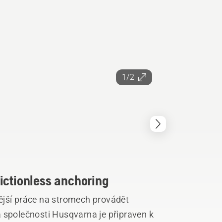
1/2
ictionless anchoring
ější práce na stromech provádět
 společnosti Husqvarna je připraven k