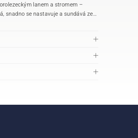
i horolezeckým lanem a stromem –
á, snadno se nastavuje a sundává ze
. Ideální pro zkušené profesionální
no CE a ANSI. Průměr 12 mm. Délka 2 m.