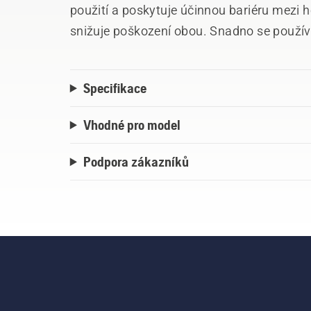
použití a poskytuje účinnou bariéru mez
snižuje poškození obou. Snadno se použív
země díky chytrému integrovanému designu
arboristy i začátečníky. Plně certifiková
Specifikace
Vhodné pro model
Podpora zákazníků