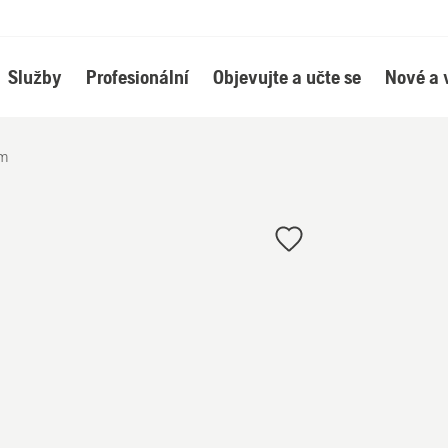
Služby
Profesionální
Objevujte a učte se
Nové a 
 m