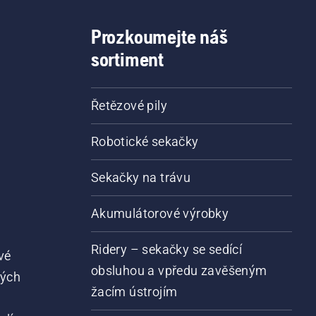
Prozkoumejte náš
sortiment
Řetězové pily
Robotické sekačky
Sekačky na trávu
Akumulátorové výrobky
Ridery – sekačky se sedící
vé
obsluhou a vpředu zavěšeným
vých
žacím ústrojím