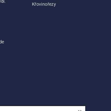
dí.
Křovinořezy
de