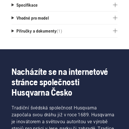
Specifikace
Vhodné pro model
Příručky a dokumenty
(
1
)
Nacházíte se na internetové
stránce společnosti
Husqvarna Česko
Tradiční švédská společnost Husqvarna
započala svou dráhu již v roce 1689. Husqvarna
je inovátorem a světovou autoritou ve výrobě
strojů pro práci v lese, parku či zahradě. Tradice,