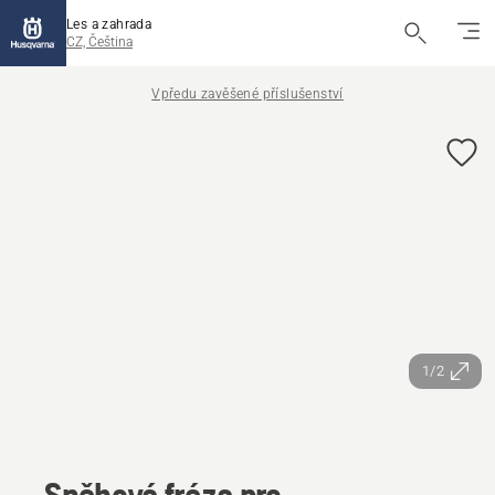
Les a zahrada
CZ, Čeština
Vpředu zavěšené příslušenství
1/2
Sněhová fréza pro