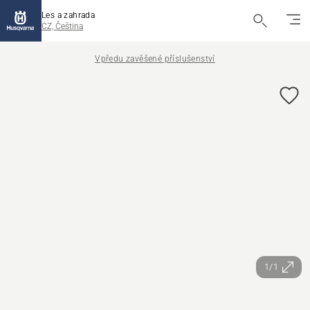
Les a zahrada
CZ, Čeština
Vpředu zavěšené příslušenství
1/1