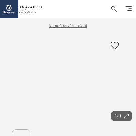
Les a zahrada
CZ, Čeština
Volnočasové oblečení
1/1