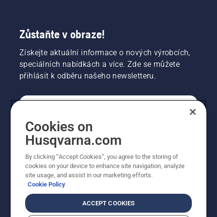
Zůstaňte v obraze!
Získejte aktuální informace o nových výrobcích,
speciálních nabídkách a více. Zde se můžete
přihlásit k odběru našeho newsletteru.
SPOTŘEBITELSKÉ
Cookies on
Husqvarna.com
PROFESIONÁLNÍ
By clicking “Accept Cookies”, you agree to the storing of
cookies on your device to enhance site navigation, analyze
site usage, and assist in our marketing efforts.
Cookie Policy
ACCEPT COOKIES