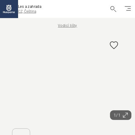
Les a zahrada
CZ, Čeština
Vodicí lišty
1/1