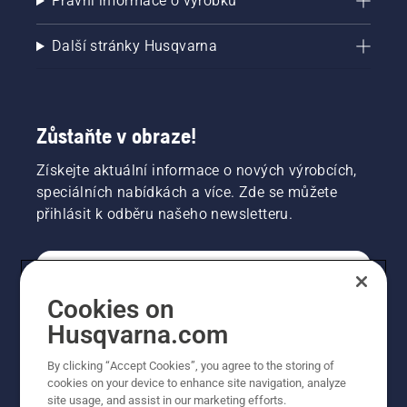
Právní informace o výrobku
Další stránky Husqvarna
Zůstaňte v obraze!
Získejte aktuální informace o nových výrobcích,
speciálních nabídkách a více. Zde se můžete
přihlásit k odběru našeho newsletteru.
SPOTŘEBITELSKÉ
Cookies on
Husqvarna.com
PROFESIONÁLNÍ
By clicking “Accept Cookies”, you agree to the storing of
cookies on your device to enhance site navigation, analyze
site usage, and assist in our marketing efforts.