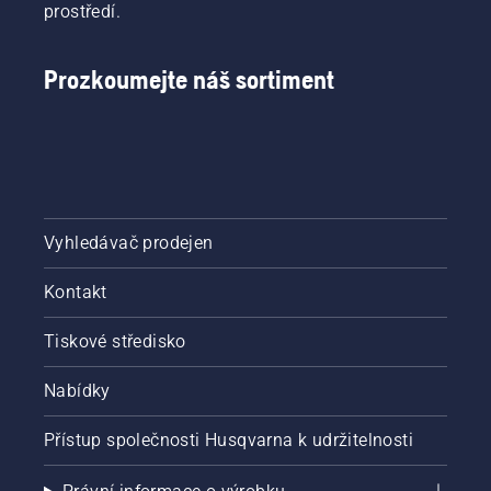
zda je
prostředí.
brzda
řetězu
vypnutá.
Prozkoumejte náš sortiment
Zvyšte
otáčky
motoru
řetězové
pily
několik
centimetrů
Vyhledávač prodejen
od
kmene
Kontakt
stromu.
Olej na
kmeni
Tiskové středisko
znamená,
že
Nabídky
mazací
systém
Přístup společnosti Husqvarna k udržitelnosti
funguje.