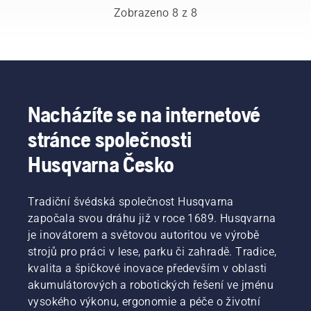
zbavit
řetězovou
pokynů
Zobrazeno 8 z 8
veškeré
pilu
v tomto
nejistoty
Husqvarna.
krátkém
a plně se
videu se
soustředit
dozvíte,
na práci.
jak
zkontrolovat,
zda
Nacházíte se na internetové
systém
stránce společnosti
mazání
řetězu
Husqvarna Česko
vaší pily
funguje
správně.
Tradiční švédská společnost Husqvarna
Nejprve
započala svou dráhu již v roce 1689. Husqvarna
zkontrolujte
hladinu
je inovátorem a světovou autoritou ve výrobě
oleje.
strojů pro práci v lese, parku či zahradě. Tradice,
Spusťte
kvalita a špičkové inovace především v oblasti
řetězovou
akumulátorových a robotických řešení ve jménu
pilu
vysokého výkonu, ergonomie a péče o životní
a zkontrolujte,