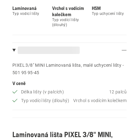
Laminovaná
Vrchol s vodícím
HSM
Typ vodicí lišty
kolečkem
Typ uchycení lišty
Typ vodící lišty
(dlouhý)
PIXEL 3/8" MINI Laminovaná lišta, malé uchycení lišty -
501 95 95‑45
V ceně
Délka lišty (v palcích)
12 palců
Typ vodící lišty (dlouhý)
Vrchol s vodícím kolečkem
Laminovaná lišta PIXEL 3/8" MINI,