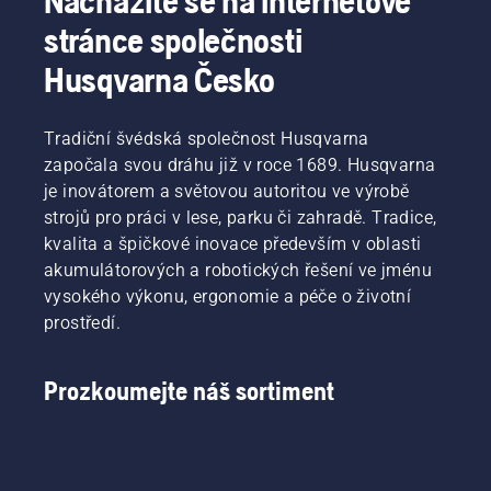
Nacházíte se na internetové
nejistoty
systém
stránce společnosti
a plně se
mazání
soustředit
řetězu
Husqvarna Česko
na práci.
vaší pily
funguje
správně.
Tradiční švédská společnost Husqvarna
Nejprve
započala svou dráhu již v roce 1689. Husqvarna
zkontrolujte
hladinu
je inovátorem a světovou autoritou ve výrobě
oleje.
strojů pro práci v lese, parku či zahradě. Tradice,
Spusťte
kvalita a špičkové inovace především v oblasti
řetězovou
akumulátorových a robotických řešení ve jménu
pilu
vysokého výkonu, ergonomie a péče o životní
a zkontrolujte,
zda je
prostředí.
brzda
řetězu
vypnutá.
Prozkoumejte náš sortiment
Zvyšte
otáčky
motoru
řetězové