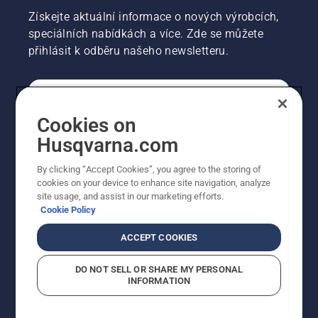
Získejte aktuální informace o nových výrobcích,
speciálních nabídkách a více. Zde se můžete
přihlásit k odběru našeho newsletteru.
SPOTŘEBITELSKÉ
Cookies on
Husqvarna.com
PROFESIONÁLNÍ
By clicking “Accept Cookies”, you agree to the storing of
cookies on your device to enhance site navigation, analyze
site usage, and assist in our marketing efforts.
Cookie Policy
ACCEPT COOKIES
DO NOT SELL OR SHARE MY PERSONAL
INFORMATION
© Husqvarna AB (publ). Všechna práva vyhrazena.
Zobrazené ceny jsou doporučené prodejní ceny s DPH.