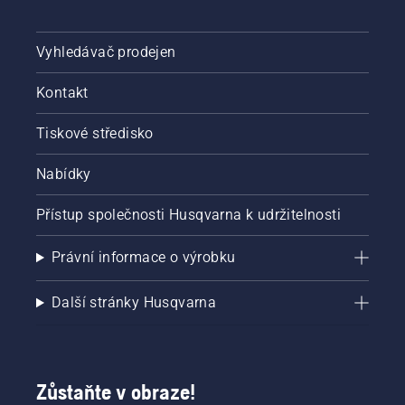
pily
několik
centimetrů
Vyhledávač prodejen
od
kmene
Kontakt
stromu.
Olej na
kmeni
Tiskové středisko
znamená,
že
Nabídky
mazací
systém
Přístup společnosti Husqvarna k udržitelnosti
funguje.
Právní informace o výrobku
Další stránky Husqvarna
Zůstaňte v obraze!