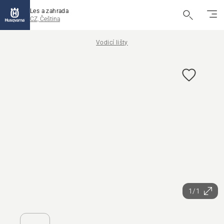
Les a zahrada
CZ, Čeština
Vodicí lišty
1/1