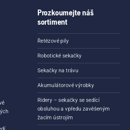
Prozkoumejte náš
sortiment
Řetězové pily
Robotické sekačky
Sekačky na trávu
Akumulátorové výrobky
Ridery – sekačky se sedící
vé
obsluhou a vpředu zavěšeným
vých
žacím ústrojím
dí.