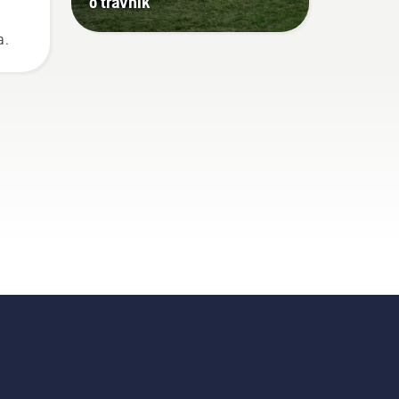
o trávník
a.