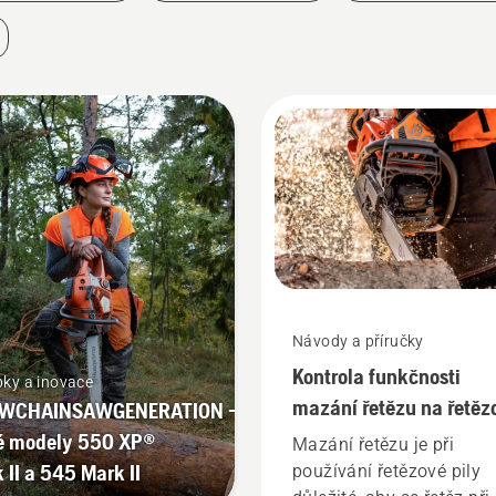
Návody a příručky
Kontrola funkčnosti
ky a inovace
mazání řetězu na řetěz
WCHAINSAWGENERATION –
pile
é modely 550 XP®
Mazání řetězu je při
 II a 545 Mark II
používání řetězové pily