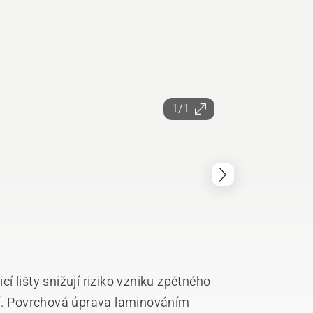
1/1
 lišty snižují riziko vzniku zpětného
ní. Povrchová úprava laminováním