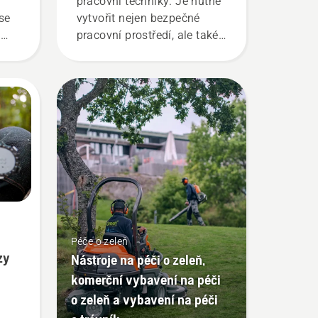
pracovní techniky. Je nutné
 se
vytvořit nejen bezpečné
l
pracovní prostředí, ale také
uje
provádět práci efektivně.
,
ší
dinu
pilu
zda
ily
Péče o zeleň
zy
Nástroje na péči o zeleň,
komerční vybavení na péči
ací
o zeleň a vybavení na péči