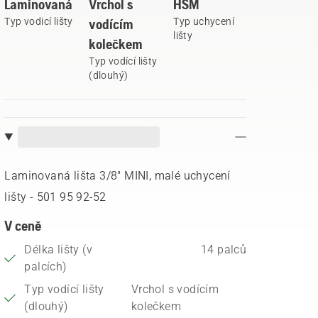
Laminovaná
Vrchol s
HSM
Typ vodicí lišty
vodícím
Typ uchycení
lišty
kolečkem
Typ vodící lišty
(dlouhý)
Laminovaná lišta 3/8" MINI, malé uchycení
lišty - 501 95 92‑52
V ceně
Délka lišty (v
14 palců
palcích)
Typ vodící lišty
Vrchol s vodícím
(dlouhý)
kolečkem