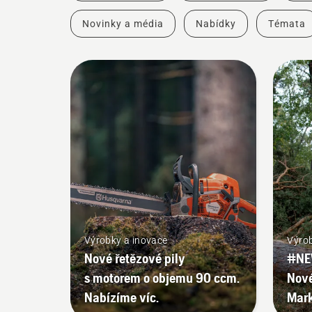
Novinky a média
Nabídky
Témata
Výrobky a inovace
Výrob
Nové řetězové pily
#NE
s motorem o objemu 90 ccm.
Nov
Nabízíme víc.
Mark