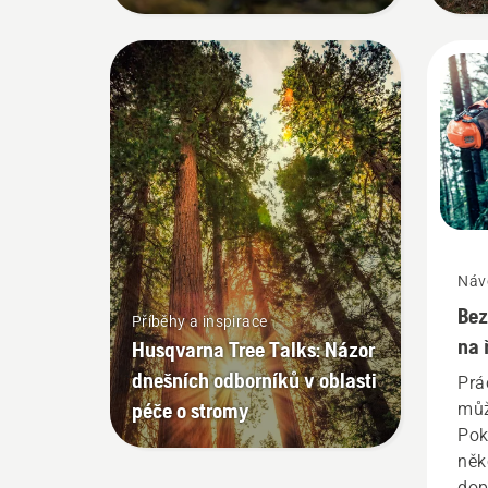
Náv
Bez
Příběhy a inspirace
na 
Husqvarna Tree Talks: Názor
dnešních odborníků v oblasti
Prá
péče o stromy
můž
Pok
něk
dop