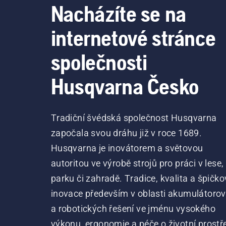
Nacházíte se na
internetové stránce
společnosti
Husqvarna Česko
Tradiční švédská společnost Husqvarna
započala svou dráhu již v roce 1689.
Husqvarna je inovátorem a světovou
autoritou ve výrobě strojů pro práci v lese,
parku či zahradě. Tradice, kvalita a špičko
inovace především v oblasti akumulátoro
a robotických řešení ve jménu vysokého
výkonu, ergonomie a péče o životní prostře