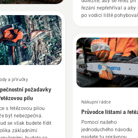
důležité, aby se řetěz při
řezání nepřehříval a aby
po vodicí liště pohybova
bez tření. Tím se prodluž
životnost lišty a řetězu.
Podle pokynů v tomto
krátkém videu se dozvíte
jak zkontrolovat, zda
systém mazání řetězu va
pily funguje správně.
Nejprve zkontrolujte hla
ody a příručky
oleje. Spusťte řetězovou 
pečnostní požadavky
a zkontrolujte, zda je br
řetězu vypnutá. Zvyšte
řetězovou pilu
Nákupní rádce
otáčky motoru řetězové p
ce s řetězovou pilou
Průvodce lištami a řetě
několik centimetrů od
e být nebezpečná.
kmene stromu. Olej na
Pomocí našeho
ud se však budete řídit
kmeni znamená, že maz
jednoduchého návodu
olika základními
systém funguje.
najdete tu správnou
oručeními, budete se