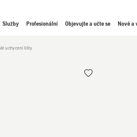
Služby
Profesionální
Objevujte a učte se
Nové a 
lé uchycení lišty