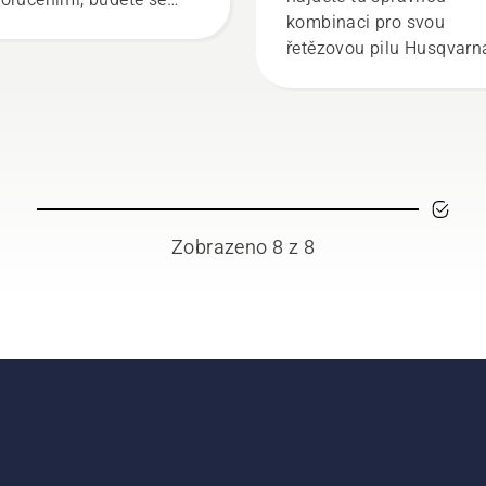
kombinaci pro svou
i zbavit veškeré
řetězovou pilu Husqvarn
istoty a plně se
středit na práci.
Zobrazeno 8 z 8