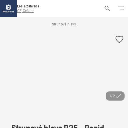
Les a zahrada
CZ, Čeština
Strunové hlavy
1/2
Strunová hlava R25 - Rapid