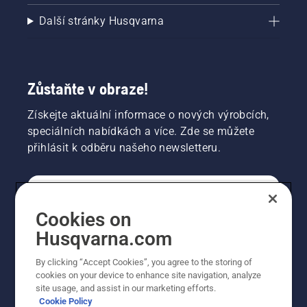
Další stránky Husqvarna
Zůstaňte v obraze!
Získejte aktuální informace o nových výrobcích,
speciálních nabídkách a více. Zde se můžete
přihlásit k odběru našeho newsletteru.
SPOTŘEBITELSKÉ
Cookies on
Husqvarna.com
PROFESIONÁLNÍ
By clicking “Accept Cookies”, you agree to the storing of
cookies on your device to enhance site navigation, analyze
site usage, and assist in our marketing efforts.
Cookie Policy