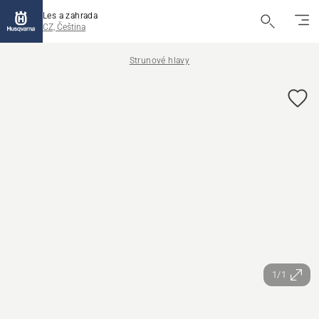
Les a zahrada
CZ, Čeština
Strunové hlavy
1/1