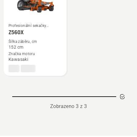
Profesionální sekačky
Zobrazit
s nulovým poloměrem otáčení
Z560X
více
Šířka záběru, cm
informací
152 cm
o
Značka motoru
Z560X
Kawasaki
Zobrazeno 3 z 3