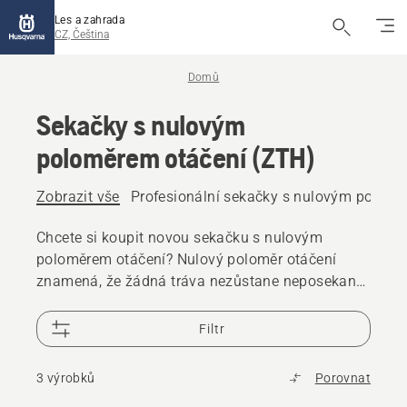
Les a zahrada
CZ, Čeština
Domů
Sekačky s nulovým
poloměrem otáčení (ZTH)
Zobrazit vše
Profesionální sekačky s nulovým polomě
Chcete si koupit novou sekačku s nulovým
poloměrem otáčení? Nulový poloměr otáčení
znamená, že žádná tráva nezůstane neposekaná,
když dosáhnete konce řady sečení a otočíte se o
180°, abyste mohli začít další. Sekačky
Filtr
s nulovým poloměrem otáčení nabízejí rychlé
a efektivní sečení v nejrůznějších typech oblastí
3 výrobků
Porovnat
s přesnými a spolehlivými výsledky.