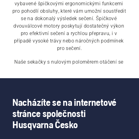
vybavené špičkovými ergonomickými funkcemi 
pro pohodlí obsluhy, které vám umožní soustředit 
se na dokonalý výsledek sečení. Špičkové 
dvouválcové motory poskytují dostatečný výkon 
pro efektivní sečení a rychlou přepravu, i v 
případě vysoké trávy nebo náročných podmínek 
pro sečení.
Naše sekačky s nulovým poloměrem otáčení se 
otočí na místě a lze je díky hydraulickým 
systémům pohonu jednotlivých kol přesně 
ovládat. Podívejte se také na naše 
profesionální 
sekačky s nulovým poloměrem otáčení
, které 
vám zajistí větší produktivitu při práci.
Nacházíte se na internetové
stránce společnosti
Husqvarna Česko