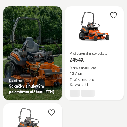
Všechny
výrobky
Profesionální sekačky
Zobrazit
s nulovým poloměrem otáčení
Z454X
více
Šířka záběru, cm
informací
137 cm
o
Značka motoru
Další informace
Z454X
Kawasaki
Sekačky s nulovým
poloměrem otáčení (ZTH)