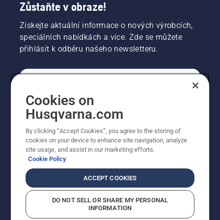
Zůstaňte v obraze!
Získejte aktuální informace o nových výrobcích,
speciálních nabídkách a více. Zde se můžete
přihlásit k odběru našeho newsletteru.
SPOTŘEBITELSKÉ
Cookies on
Husqvarna.com
PROFESIONÁLNÍ
By clicking “Accept Cookies”, you agree to the storing of
cookies on your device to enhance site navigation, analyze
site usage, and assist in our marketing efforts.
Cookie Policy
ACCEPT COOKIES
DO NOT SELL OR SHARE MY PERSONAL
INFORMATION