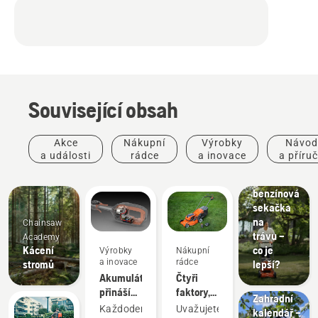
Související obsah
Akce
Nákupní
Výrobky
Návod
a události
rádce
a inovace
a příru
Akumulátorov
vs.
benzínová
sekačka
na
Chainsaw
trávu –
Academy
Kácení
co je
Výrobky
Nákupní
a inovace
rádce
stromů
lepší?
Návody
Akumulátor
Čtyři
a příručky
přináší
faktory,
Zahradní
nižší
které
Každodenní
Uvažujete
kalendář –