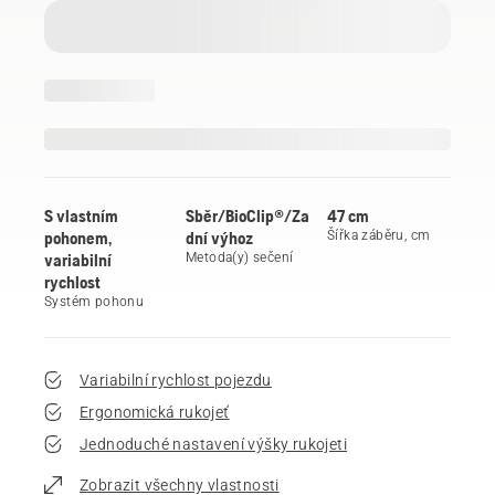
S vlastním
Sběr/BioClip®/Za
47 cm
pohonem,
dní výhoz
Šířka záběru, cm
variabilní
Metoda(y) sečení
rychlost
Systém pohonu
Variabilní rychlost pojezdu
Ergonomická rukojeť
Jednoduché nastavení výšky rukojeti
Zobrazit všechny vlastnosti