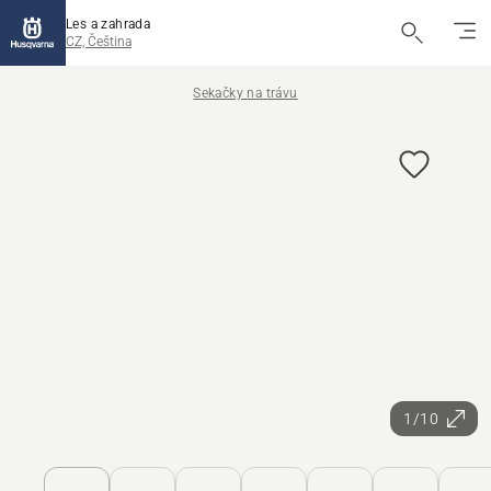
Les a zahrada
CZ, Čeština
Sekačky na trávu
1/10