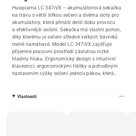
Husqvarna LC 347iVX – akumulátorová sekačka
na trávu s větší šířkou sečení a dvěma sloty pro
akumulátory, která přináší delší dobu provozu
a efektivnější sečení. Sekačka má vlastní pohon,
díky kterému je sečení středně velkých trávníků
méně namáhavé. Model LC 347iVX zajišťuje
příjemné pracovní prostředí zásluhou nízké
hladiny hluku. Ergonomický design s intuitivní
klávesnicí, ergonomickými řídítky a pohodlným
nastavením výšky sečení jednou pákou, která
ovládá celé žací ústrojí. Kompatibilní se všemi
akumulátory Husqvarna pro vysokou míru
pohodlí a hospodárnost. Připojení Bluetooth
Vlastnosti
poskytuje pohodlný přístup k datům
a informacím o výrobku a umožňuje poskytování
efektivnějších služeb.