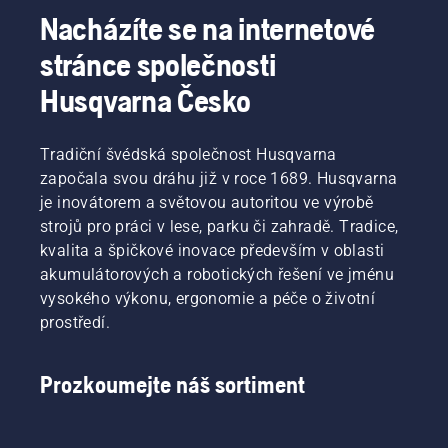
trávníku
Nacházíte se na internetové
dařit
během
stránce společnosti
teplých
dnů.
Husqvarna Česko
Abychom
vás
naladili
Tradiční švédská společnost Husqvarna
na
započala svou dráhu již v roce 1689. Husqvarna
správnou
je inovátorem a světovou autoritou ve výrobě
vlnu,
strojů pro práci v lese, parku či zahradě. Tradice,
podívejte
kvalita a špičkové inovace především v oblasti
se
nejprve
akumulátorových a robotických řešení ve jménu
na naše
vysokého výkonu, ergonomie a péče o životní
nejzásadnější
prostředí.
tipy pro
udržení
zdravého
Prozkoumejte náš sortiment
a bujného
trávníku
po celou