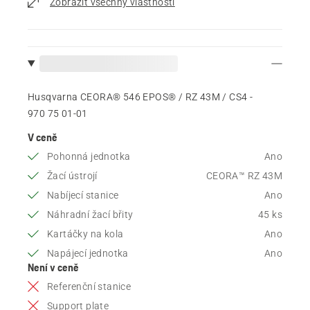
Zobrazit všechny vlastnosti
Husqvarna CEORA® 546 EPOS® / RZ 43M / CS4 -
970 75 01‑01
V ceně
Pohonná jednotka
Ano
Žací ústrojí
CEORA™ RZ 43M
Nabíjecí stanice
Ano
Náhradní žací břity
45 ks
Kartáčky na kola
Ano
Napájecí jednotka
Ano
Není v ceně
Referenční stanice
Support plate