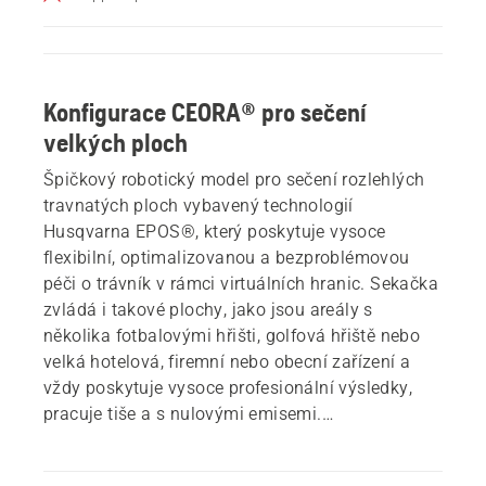
Konfigurace CEORA® pro sečení
velkých ploch
Špičkový robotický model pro sečení rozlehlých
travnatých ploch vybavený technologií
Husqvarna EPOS®, který poskytuje vysoce
flexibilní, optimalizovanou a bezproblémovou
péči o trávník v rámci virtuálních hranic. Sekačka
zvládá i takové plochy, jako jsou areály s
několika fotbalovými hřišti, golfová hřiště nebo
velká hotelová, firemní nebo obecní zařízení a
vždy poskytuje vysoce profesionální výsledky,
pracuje tiše a s nulovými emisemi.
Tato konfigurace CEORA® je vybavena
pohonnou jednotkou CEORA® 546 EPOS®, žacím