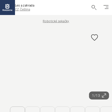
Les a zahrada
CZ, Čeština
Robotické sekačky
1/13