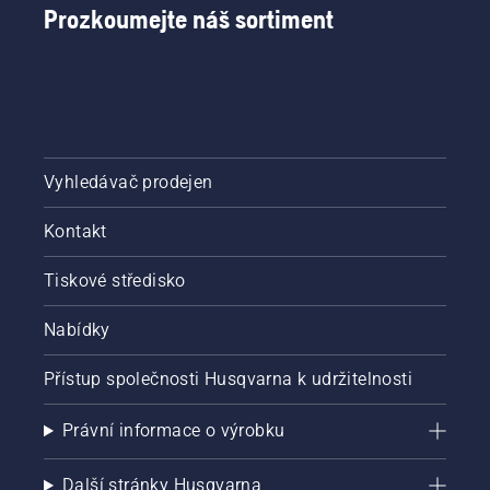
Prozkoumejte náš sortiment
Simeonem
Liljenbergem,
hlavním
správcem
na
švédském
národním
fotbalovém
Vyhledávač prodejen
stadionu
Friends
Kontakt
Arena,
vám
představujeme
Tiskové středisko
nejlepší
tipy, jak
Nabídky
připravit
trávník,
Přístup společnosti Husqvarna k udržitelnosti
aby byl
připraven
Právní informace o výrobku
se
mocně
zazelenat,
Další stránky Husqvarna