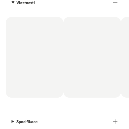
ústrojím vyrobeným na míru RZ 43M a nabíjecí
Vlastnosti
stanicí CS4.
Referenční stanice EPOS® RS5 se prodává
samostatně.
Specifikace