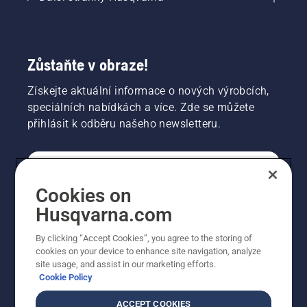
až zima
a sníh
začne
ustupovat.
Zůstaňte v obraze!
Získejte aktuální informace o nových výrobcích,
speciálních nabídkách a více. Zde se můžete
přihlásit k odběru našeho newsletteru.
SPOTŘEBITELSKÉ
Cookies on
Husqvarna.com
PROFESIONÁLNÍ
By clicking “Accept Cookies”, you agree to the storing of
cookies on your device to enhance site navigation, analyze
site usage, and assist in our marketing efforts.
Cookie Policy
ACCEPT COOKIES