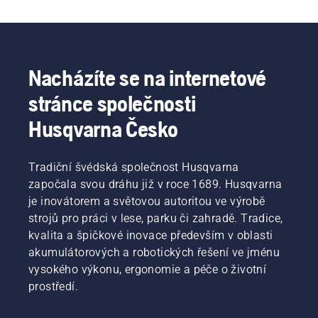
hřiště
sportovní
činnosti,
také
trávníky
aniž by
přemýšlet
Simeon
se
o tom,
Liljenberg
sešlapala?
jak
nám
Je to
Nacházíte se na internetové
trávník
dává
vůbec
co
základní
možné?
stránce společnosti
nejlépe
tipy
S těmito
ochránit,
a vysvětluje,
otázkami
Husqvarna Česko
aby
jak se
jsme se
vydržel
hodnotí,
obrátili
zimní
jestli
na
Tradiční švédská společnost Husqvarna
mrazy
jsou
jednoho
započala svou dráhu již v roce 1689. Husqvarna
a byl
trávníky
z největších
je inovátorem a světovou autoritou ve výrobě
v co
na celém
odborníků
nejlepší
světě
strojů pro práci v lese, parku či zahradě. Tradice,
v této
kondici,
připravené
kvalita a špičkové inovace především v oblasti
oblasti.
až opět
na
akumulátorových a robotických řešení ve jménu
přijde
zápasy
vysokého výkonu, ergonomie a péče o životní
teplé
na
prostředí.
počasí.
nejvyšší
Společně
úrovni.
se