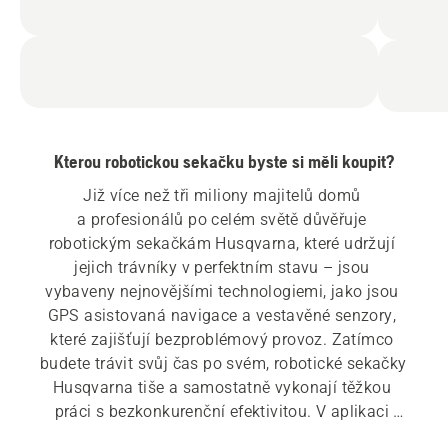
Kterou robotickou sekačku byste si měli koupit?
Již více než tři miliony majitelů domů 
a profesionálů po celém světě důvěřuje 
robotickým sekačkám Husqvarna, které udržují 
jejich trávníky v perfektním stavu – jsou 
vybaveny nejnovějšími technologiemi, jako jsou 
GPS asistovaná navigace a vestavěné senzory, 
které zajišťují bezproblémový provoz. Zatímco 
budete trávit svůj čas po svém, robotické sekačky 
Husqvarna tiše a samostatně vykonají těžkou 
práci s bezkonkurenční efektivitou. V aplikaci 
Automower® Connect můžete svou robotickou 