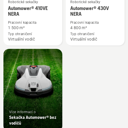
Robotické sekačky
Robotické sekačky
Zobrazit
Zobrazit
Automower® 410VE
Automower® 430V
více
více
NERA
NERA
informací
informací
Pracovní kapacita
Pracovní kapacita
o
o
1 500 m²
4 800 m²
Automower®
Automower®
Typ ohraničení
Typ ohraničení
410VE
430V
Virtuální vodič
Virtuální vodič
NERA
NERA
Více informací o
Sekačka Automower® bez
vodičů