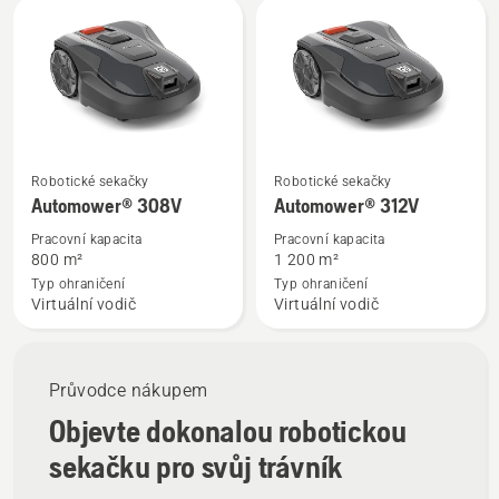
Zobrazit
Zobrazit
Robotické sekačky
Robotické sekačky
více
více
Automower® 308V
Automower® 312V
informací
informací
Pracovní kapacita
Pracovní kapacita
o
o
800 m²
1 200 m²
Automower®
Automower®
Typ ohraničení
Typ ohraničení
Virtuální vodič
Virtuální vodič
308V
312V
Průvodce nákupem
Objevte dokonalou robotickou
sekačku pro svůj trávník