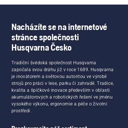
sekačku propojit s chytrým telefonem 
a integrovat ji do chytré domácnosti. Díky 
hlasovému ovládání můžete jediným příkazem 
zajistit, aby váš trávník zůstal zdravý 
Nacházíte se na internetové
a udržovaný. Projděte si náš rozsáhlý sortiment 
stránce společnosti
výrobků – vždy v něm najdete robotickou 
sekačku Husqvarna, která bude vyhovovat 
Husqvarna Česko
vašemu konkrétnímu trávníku a potřebám.
Tradiční švédská společnost Husqvarna
započala svou dráhu již v roce 1689. Husqvarna
je inovátorem a světovou autoritou ve výrobě
strojů pro práci v lese, parku či zahradě. Tradice,
kvalita a špičkové inovace především v oblasti
akumulátorových a robotických řešení ve jménu
vysokého výkonu, ergonomie a péče o životní
prostředí.