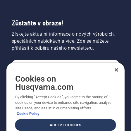
Zůstaňte v obraze!
Získejte aktuální informace o nových výrobcích,
speciálních nabídkách a více. Zde se můžete
přihlásit k odběru našeho newsletteru.
SPOTŘEBITELSKÉ
Cookies on
Husqvarna.com
PROFESIONÁLNÍ
By clicking “Accept Cookies”, you agree to the storing of
cookies on your device to enhance site navigation, analyze
site usage, and assist in our marketing efforts.
Cookie Policy
ACCEPT COOKIES