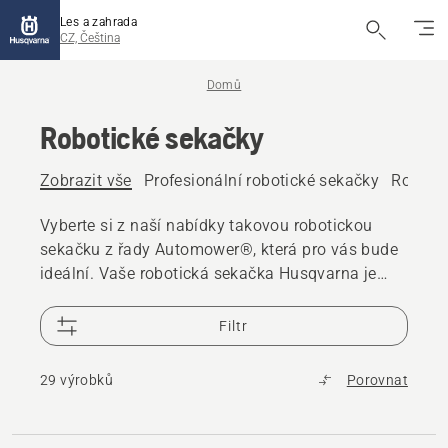
Les a zahrada
CZ, Čeština
Domů
Robotické sekačky
Zobrazit vše
Profesionální robotické sekačky
Robotic
Vyberte si z naší nabídky takovou robotickou
sekačku z řady Automower®, která pro vás bude
ideální. Vaše robotická sekačka Husqvarna je
zkonstruována pro dlouhé roky spolehlivého
výkonu. Náhradní díly pro robotickou sekačku s
Filtr
dostupností přes 10 let a 25 000 prodejců po
celém světě jsou vám k dispozici v případě
29 výrobků
Porovnat
potřeby.