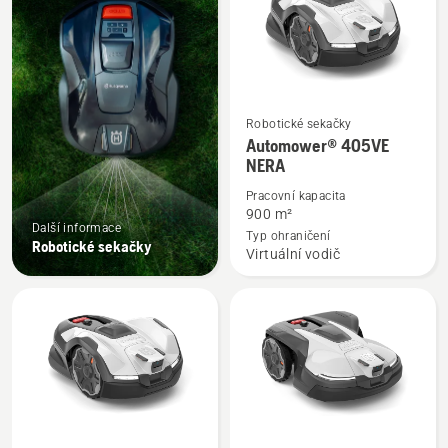
bez
vodiče
Robotické sekačky
Zobrazit
Automower® 405VE
více
NERA
informací
Pracovní kapacita
o
900 m²
Automower®
Další informace
Typ ohraničení
Robotické sekačky
405VE
Virtuální vodič
NERA