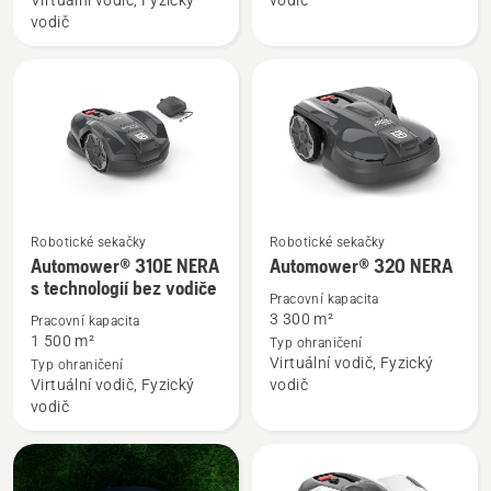
Virtuální vodič, Fyzický
vodič
305E
310E
vodič
NERA
NERA
Robotické sekačky
Robotické sekačky
Zobrazit
Zobrazit
Automower® 310E NERA
Automower® 320 NERA
více
více
s technologií bez vodiče
Pracovní kapacita
informací
informací
3 300 m²
Pracovní kapacita
o
o
1 500 m²
Typ ohraničení
Automower®
Automower®
Virtuální vodič, Fyzický
Typ ohraničení
Virtuální vodič, Fyzický
vodič
310E
320 NERA
vodič
NERA
s
technologií