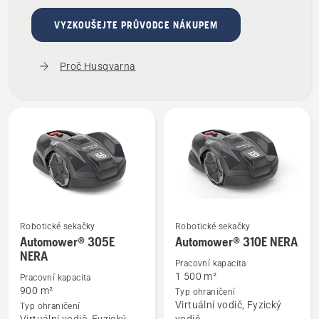
VYZKOUŠEJTE PRŮVODCE NÁKUPEM
Proč Husqvarna
Robotické sekačky
Robotické sekačky
Zobrazit
Zobrazit
Automower® 305E
Automower® 310E NERA
více
více
NERA
Pracovní kapacita
informací
informací
1 500 m²
Pracovní kapacita
o
o
900 m²
Typ ohraničení
Automower®
Automower®
Virtuální vodič, Fyzický
Typ ohraničení