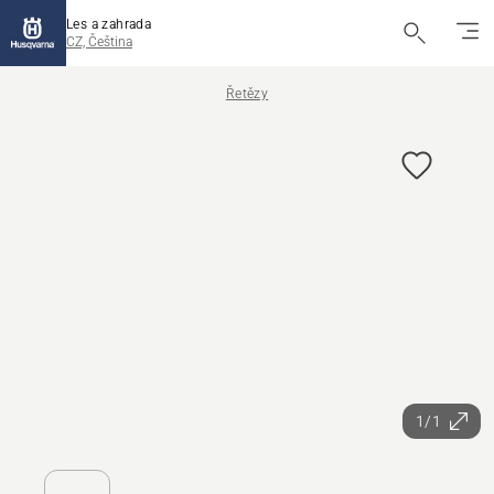
Les a zahrada
CZ, Čeština
Řetězy
1/1