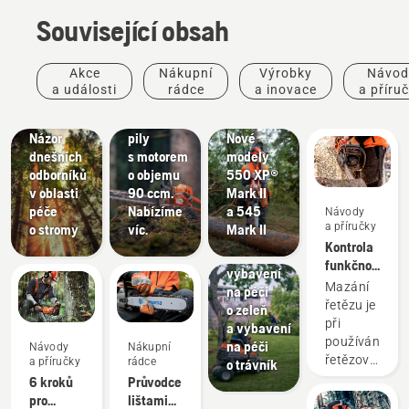
Související obsah
Příběhy
a inspirace
Výrobky
Akce
Nákupní
Výrobky
Návod
Husqvarna
a inovace
Výrobky
a události
rádce
a inovace
a příru
Tree
Nové
a inovace
Talks:
řetězové
#NEWCHAINSAWGENERATION –
Názor
pily
Nové
dnešních
s motorem
modely
Péče
odborníků
o objemu
550 XP®
o zeleň
v oblasti
90 ccm.
Mark II
Nástroje
péče
Nabízíme
a 545
Návody
na péči
a příručky
o stromy
víc.
Mark II
o zeleň,
Kontrola
komerční
funkčnosti
vybavení
mazání
Mazání
na péči
řetězu na
řetězu je
o zeleň
řetězové
při
a vybavení
pile
používání
na péči
Návody
Nákupní
řetězové
a příručky
rádce
o trávník
pily
6 kroků
Průvodce
důležité,
pro
lištami