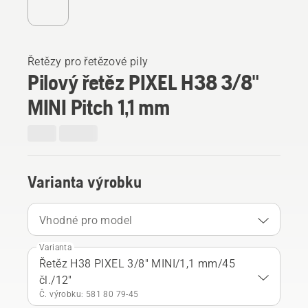
Řetězy pro řetězové pily
Pilový řetěz PIXEL H38 3/8"
MINI Pitch 1,1 mm
Varianta výrobku
Vhodné pro model
Varianta
Řetěz H38 PIXEL 3/8" MINI/1,1 mm/45
čl./12"
Č. výrobku: 581 80 79‑45