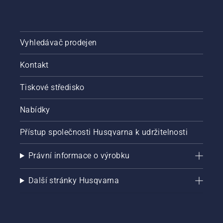
řetězové
pily
několik
centimetrů
Vyhledávač prodejen
od
kmene
Kontakt
stromu.
Olej na
kmeni
Tiskové středisko
znamená,
že
Nabídky
mazací
systém
Přístup společnosti Husqvarna k udržitelnosti
funguje.
Právní informace o výrobku
Další stránky Husqvarna