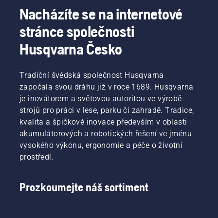
veškeré
zda
Nacházíte se na internetové
nejistoty
systém
stránce společnosti
a plně se
mazání
soustředit
řetězu
Husqvarna Česko
na práci.
vaší pily
funguje
správně.
Tradiční švédská společnost Husqvarna
Nejprve
započala svou dráhu již v roce 1689. Husqvarna
zkontrolujte
hladinu
je inovátorem a světovou autoritou ve výrobě
oleje.
strojů pro práci v lese, parku či zahradě. Tradice,
Spusťte
kvalita a špičkové inovace především v oblasti
řetězovou
akumulátorových a robotických řešení ve jménu
pilu
vysokého výkonu, ergonomie a péče o životní
a zkontrolujte
zda je
prostředí.
brzda
řetězu
vypnutá.
Prozkoumejte náš sortiment
Zvyšte
otáčky
motoru