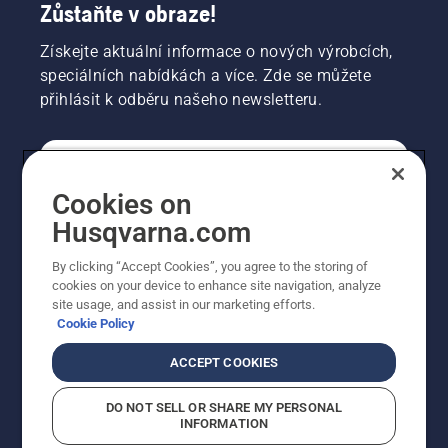
Zůstaňte v obraze!
Získejte aktuální informace o nových výrobcích,
speciálních nabídkách a více. Zde se můžete
přihlásit k odběru našeho newsletteru.
SPOTŘEBITELSKÉ
Cookies on
Husqvarna.com
PROFESIONÁLNÍ
By clicking “Accept Cookies”, you agree to the storing of
cookies on your device to enhance site navigation, analyze
site usage, and assist in our marketing efforts.
Cookie Policy
ACCEPT COOKIES
DO NOT SELL OR SHARE MY PERSONAL
INFORMATION