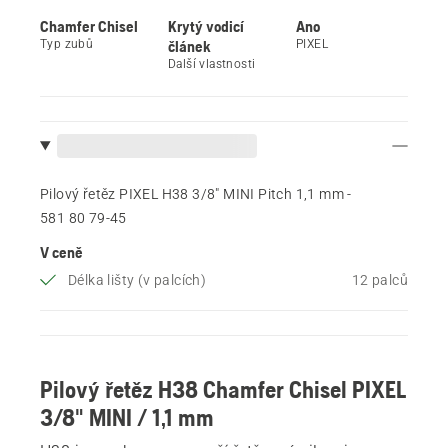
Chamfer Chisel
Krytý vodicí
Ano
Typ zubů
článek
PIXEL
Další vlastnosti
Pilový řetěz PIXEL H38 3/8" MINI Pitch 1,1 mm -
581 80 79‑45
V ceně
Délka lišty (v palcích)
12 palců
Pilový řetěz H38 Chamfer Chisel PIXEL
3/8" MINI / 1,1 mm