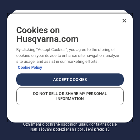
SPOTŘEBITELSKÉ
Cookies on
Husqvarna.com
PROFESIONÁLNÍ
By clicking “Accept Cookies”, you agree to the storing of
cookies on your device to enhance site navigation, analyze
site usage, and assist in our marketing efforts.
Cookie Policy
ACCEPT COOKIES
DO NOT SELL OR SHARE MY PERSONAL
INFORMATION
© Husqvarna AB (publ). Všechna práva vyhrazena.
Zobrazené ceny jsou doporučené prodejní ceny s DPH.
Zásady používání souborů cookie
Smluvní podmínky
Oznámení o ochraně osobních údajů
Kontaktní údaje
Nahlašování podezření na porušení předpisů