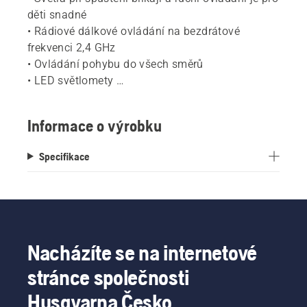
děti snadné
• Rádiové dálkové ovládání na bezdrátové
frekvenci 2,4 GHz
• Ovládání pohybu do všech směrů
• LED světlomety
• Dosah: vice než 30 m
• Dodáváno včetně 7 AA baterií.
Informace o výrobku
Vyrobeno pro použití v interiéru.
Jedná se o vysoce kvalitní výrobek, který jistě
Specifikace
přinese úsměv na tváři vašeho dítěte.
Nacházíte se na internetové
stránce společnosti
Husqvarna Česko