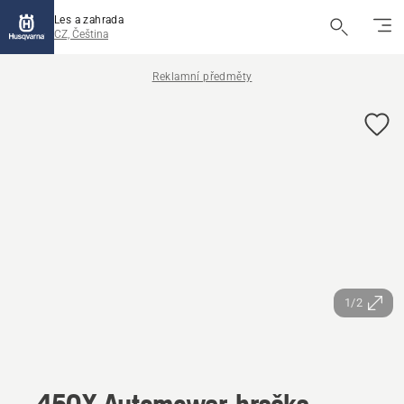
Les a zahrada
CZ, Čeština
Reklamní předměty
1/2
450X Automower, hračka