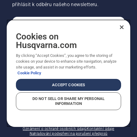
přihlásit k odběru našeho newsletteru.
SPOTŘEBITELSKÉ
Cookies on
Husqvarna.com
PROFESIONÁLNÍ
By clicking “Accept Cookies”, you agree to the storing of
cookies on your device to enhance site navigation, analyze
site usage, and assist in our marketing efforts.
Cookie Policy
ACCEPT COOKIES
DO NOT SELL OR SHARE MY PERSONAL
INFORMATION
© Husqvarna AB (publ). Všechna práva vyhrazena.
Zobrazené ceny jsou doporučené prodejní ceny s DPH.
Zásady používání souborů cookie
Smluvní podmínky
Oznámení o ochraně osobních údajů
Kontaktní údaje
Nahlašování podezření na porušení předpisů