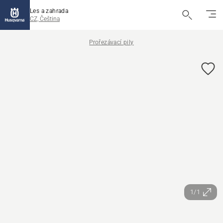
Les a zahrada
CZ, Čeština
Prořezávací pily
1/1