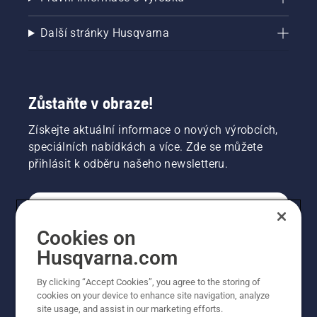
Další stránky Husqvarna
Zůstaňte v obraze!
Získejte aktuální informace o nových výrobcích,
speciálních nabídkách a více. Zde se můžete
přihlásit k odběru našeho newsletteru.
SPOTŘEBITELSKÉ
Cookies on
Husqvarna.com
PROFESIONÁLNÍ
By clicking “Accept Cookies”, you agree to the storing of
cookies on your device to enhance site navigation, analyze
site usage, and assist in our marketing efforts.