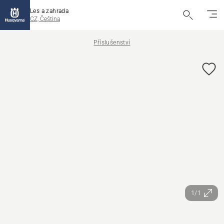
Les a zahrada
CZ, Čeština
Příslušenství
1/1