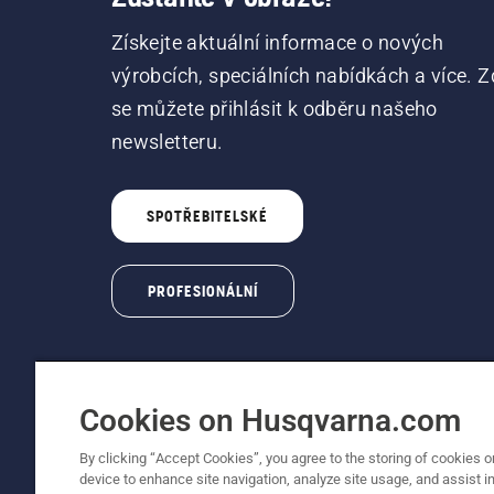
Získejte aktuální informace o nových
výrobcích, speciálních nabídkách a více. Z
se můžete přihlásit k odběru našeho
newsletteru.
SPOTŘEBITELSKÉ
PROFESIONÁLNÍ
Cookies on Husqvarna.com
By clicking “Accept Cookies”, you agree to the storing of cookies o
© Husqvarna AB (publ). Všechna práva vyhraz
device to enhance site navigation, analyze site usage, and assist in