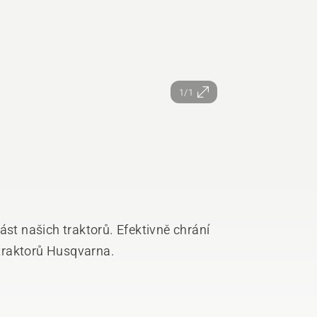
1/1
ást našich traktorů. Efektivně chrání
traktorů Husqvarna.