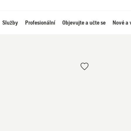
Služby
Profesionální
Objevujte a učte se
Nové a 