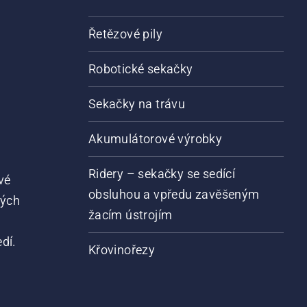
Řetězové pily
Robotické sekačky
Sekačky na trávu
Akumulátorové výrobky
Ridery – sekačky se sedící
vé
obsluhou a vpředu zavěšeným
vých
žacím ústrojím
dí.
Křovinořezy