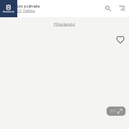
Les a zahrada
CZ, Čeština
Příslušenství
1/1