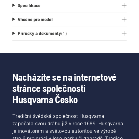
Specifikace
Vhodné pro model
Příručky a dokumenty
(
1
)
Nacházíte se na internetové
stránce společnosti
Husqvarna Česko
Tradiční švédská společnost Husqvarna
započala svou dráhu již v roce 1689. Husqvarna
je inovátorem a světovou autoritou ve výrobě
strojů pro práci v lese, parku či zahradě. Tradice,