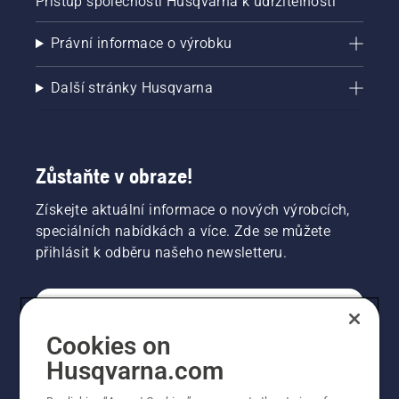
Přístup společnosti Husqvarna k udržitelnosti
Právní informace o výrobku
Další stránky Husqvarna
Zůstaňte v obraze!
Získejte aktuální informace o nových výrobcích,
speciálních nabídkách a více. Zde se můžete
přihlásit k odběru našeho newsletteru.
SPOTŘEBITELSKÉ
Cookies on
Husqvarna.com
PROFESIONÁLNÍ