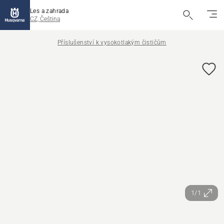
Les a zahrada
CZ, Čeština
Příslušenství k vysokotlakým čističům
1/1