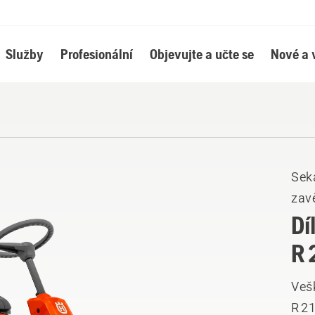
Služby
Profesionální
Objevujte a učte se
Nové a 
Sek
zav
Dí
R 
Veš
R 2