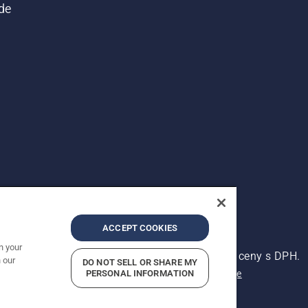
de
ACCEPT COOKIES
n your
ena. Zobrazené ceny jsou doporučené prodejní ceny s DPH.
 our
DO NOT SELL OR SHARE MY
Oznámení o ochraně osobních údajů
PERSONAL INFORMATION
Kontaktní údaje