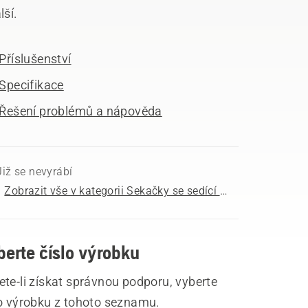
lší.
Příslušenství
Specifikace
Řešení problémů a nápověda
Již se nevyrábí
Zobrazit vše v kategorii Sekačky se sedící obsluhou a vpředu zavěšeným žacím ústrojím k prodeji
berte číslo výrobku
te-li získat správnou podporu, vyberte
lo výrobku z tohoto seznamu.