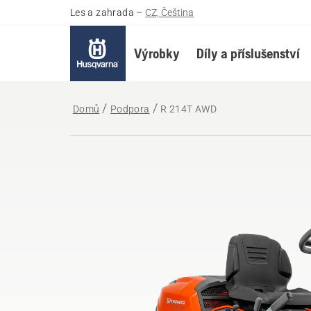
Les a zahrada
–
CZ, Čeština
Výrobky
Díly a příslušenství
Domů
Podpora
R 214T AWD