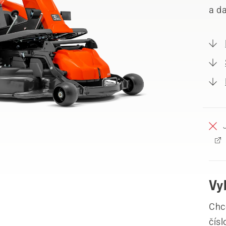
a da
Vy
Chce
čís