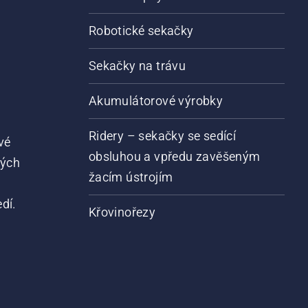
Robotické sekačky
Sekačky na trávu
Akumulátorové výrobky
Ridery – sekačky se sedící
vé
obsluhou a vpředu zavěšeným
vých
žacím ústrojím
dí.
Křovinořezy