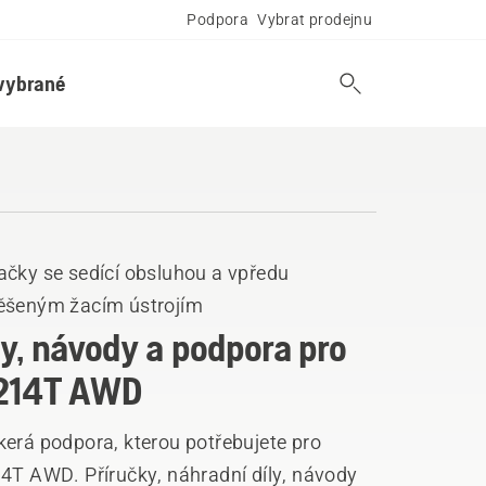
Podpora
Vybrat prodejnu
vybrané
ačky se sedící obsluhou a vpředu
ěšeným žacím ústrojím
ly, návody a podpora pro
214T AWD
kerá podpora, kterou potřebujete pro
14T AWD. Příručky, náhradní díly, návody