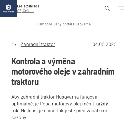
Les a zahrada
CZ, Čeština
Samoobslužný portál Husqvarna
Zahradní traktor
04.05.2025
Kontrola a výměna
motorového oleje v zahradním
traktoru
Aby zahradní traktor Husqvarna fungoval
optimálně, je třeba motorový olej měnit
každý
rok
. Nejlepší je učinit tak ještě před začátkem
sezóny.