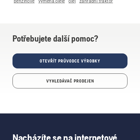
benzínové
výměna oleje
olej
zahradní traktor
Potřebujete další pomoc?
OTEVŘÍT PRŮVODCE VÝROBKY
VYHLEDÁVAČ PRODEJEN
Nacházíte se na internetové