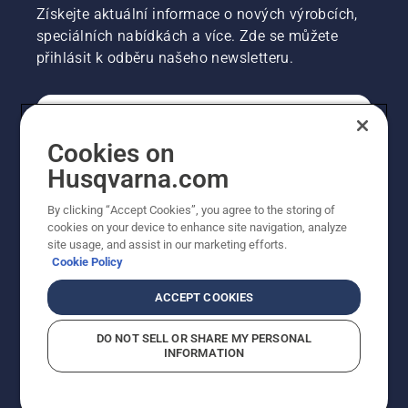
Získejte aktuální informace o nových výrobcích,
speciálních nabídkách a více. Zde se můžete
přihlásit k odběru našeho newsletteru.
SPOTŘEBITELSKÉ
Cookies on
Husqvarna.com
PROFESIONÁLNÍ
By clicking “Accept Cookies”, you agree to the storing of
cookies on your device to enhance site navigation, analyze
site usage, and assist in our marketing efforts.
Cookie Policy
ACCEPT COOKIES
DO NOT SELL OR SHARE MY PERSONAL
INFORMATION
© Husqvarna AB (publ). Všechna práva vyhrazena.
Zobrazené ceny jsou doporučené prodejní ceny s DPH.