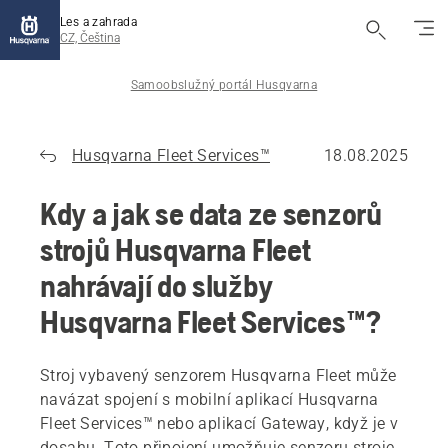
Les a zahrada
CZ, Čeština
Samoobslužný portál Husqvarna
Husqvarna Fleet Services™
18.08.2025
Kdy a jak se data ze senzorů
strojů Husqvarna Fleet
nahrávají do služby
Husqvarna Fleet Services™?
Stroj vybavený senzorem Husqvarna Fleet může
navázat spojení s mobilní aplikací Husqvarna
Fleet Services™ nebo aplikací Gateway, když je v
dosahu. Toto připojení umožňuje senzoru stroje