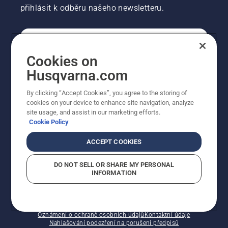
přihlásit k odběru našeho newsletteru.
SPOTŘEBITELSKÉ
Cookies on
Husqvarna.com
PROFESIONÁLNÍ
By clicking “Accept Cookies”, you agree to the storing of
cookies on your device to enhance site navigation, analyze
site usage, and assist in our marketing efforts.
Cookie Policy
ACCEPT COOKIES
DO NOT SELL OR SHARE MY PERSONAL
INFORMATION
© Husqvarna AB (publ). Všechna práva vyhrazena.
Zobrazené ceny jsou doporučené prodejní ceny s DPH.
Zásady používání souborů cookie
Smluvní podmínky
Oznámení o ochraně osobních údajů
Kontaktní údaje
Nahlašování podezření na porušení předpisů